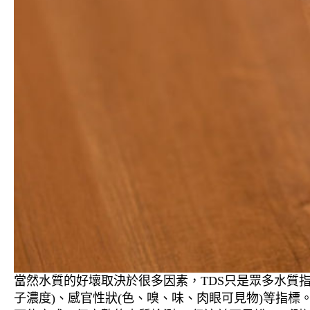
當然水質的好壞取決於很多因素，TDS只是眾多水質
子濃度)、感官性狀(色、嗅、味、肉眼可見物)等指