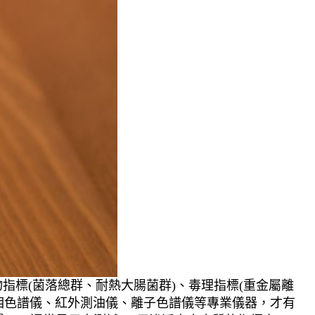
指標(菌落總群、耐熱大腸菌群)、毒理指標(重金屬離
相色譜儀、紅外測油儀、離子色譜儀等專業儀器，才有