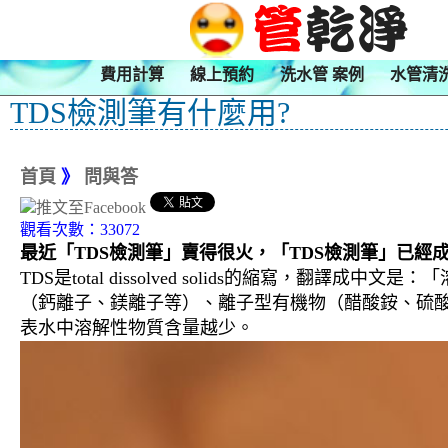
費用計算
線上預約
洗水管 案例
水管清
TDS檢測筆有什麼用?
首頁
》
問與答
觀看次數：33072
最近「TDS檢測筆」賣得很火，「TDS檢測筆」已
TDS是total dissolved solids的縮寫
（鈣離子、鎂離子等）、離子型有機物（醋酸銨、硫酸
表水中溶解性物質含量越少。