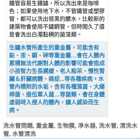
鐵管容易生鐵鏽，所以洗出來是咖啡
色；如果使用地下水，不管鐵管或塑膠
管，都可以洗出很黑的髒水。比較新的
建築物會使用不鏽鋼管，但時間久了還
是會洗出白濁黏稠的菌藻類。
生鏽水管所產生的重金屬，可能含有
鉛、汞、鎘、砷等重金屬…會在人體內
累積無法代謝對人體的影響可能會造成
小孩智力生長遲緩、老人痴呆、慢性腎
臟＆肝臟病變、癌症...等各種疾病。水
管內積附的水垢，含有各種藻菌、大腸
桿菌、退伍軍人菌…等菌類，會在身體
虛弱時入侵人的體內，讓人感染而生
病。
洗水管問題
,
重金屬
,
生物膜
,
淨水器
,
洗水管
,
清洗水
管
,
水管清洗