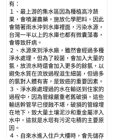
有：
１、最上游的集水區因為種植高冷蔬
果，會噴灑農藥，施放化學肥料，因此
會隨著雨水沖到水庫裡面，污染水源，
台灣一半以上的水庫也都有微囊藻毒，
會導致肝病。
２、水源來到淨水廠，雖然會經過多種
淨水處理，但為了殺菌，會加入大量的
氯，放流水時還會加入更多的餘氯，以
避免水質在流放過程滋生細菌，但過多
的氯對人體有害，是致癌的重要因素。
３、淨水廠處理過的水在輸送到住家的
過程中，因為管線嚴重老舊破損，這些
輸送幹管早已侵蝕不堪，破損的管線埋
在地下，致大量土壤泥沙和重金屬滲入
水中，這就是水塔有污泥屯積的主要原
因。
４、自來水進入住戶大樓時，會先儲存