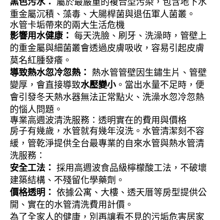
黑色污水：
屬於最嚴重的複合型污染，包含地下水
重金屬沉積、藻毒、大腸桿菌與退伍軍人菌叢。
水管卡垢帶來的兩大生活危機
影響用水健康：
每天洗臉、刷牙、洗澡時，管壁上
的重金屬與細菌叢會透過皮膚吸收，容易引起皮膚
莫名紅腫發癢。
導致熱水忽冷忽熱：
熱水管管壁因生鏽生片、管壁
變厚，會直接導致
水壓變小
。當出水量不足時，便
會引發冬天熱水器無法正常點火、洗澡水忽冷忽熱
的惱人問題。
專業高週波清洗服務：透明實在的費用與價格
房子有幾歲，水管就有幾年沒洗。水管清潔刻不容
緩，管乾淨提供全台最專業的自來水管與熱水管清
洗服務：
安全工法：
採用高週波食品級檸檬酸工法，不破壞
建築結構、不殘留化學藥劑。
價格透明：
依據公寓、大樓、透天厝等房型提供公
開、實在的水管清洗費用計價。
為了全家人的健康，別再讓看不見的污垢危害居家