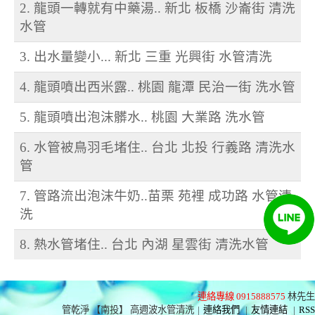
2. 龍頭一轉就有中藥湯.. 新北 板橋 沙崙街 清洗
水管
3. 出水量變小... 新北 三重 光興街 水管清洗
4. 龍頭噴出西米露.. 桃園 龍潭 民治一街 洗水管
5. 龍頭噴出泡沫髒水.. 桃園 大業路 洗水管
6. 水管被鳥羽毛堵住.. 台北 北投 行義路 清洗水
管
7. 管路流出泡沫牛奶..苗栗 苑裡 成功路 水管清
洗
8. 熱水管堵住.. 台北 內湖 星雲街 清洗水管
連絡專線 0915888575
林先生
管乾淨 【南投】 高週波水管清洗
|
連絡我們
|
友情連結
|
RSS