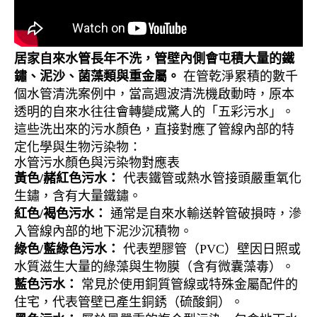
居家自來水管長年不洗，管壁內側會屯積大量的鐵
鏽、泥沙、菌藻類與重金屬。
在管乾淨累積的數千
個水管清洗案例中，當高週波清洗機啟動時，原本
透明的自來水往往會轉變成驚人的「五彩污水」。
這些洗出來的污水顏色，直接對應了管線內部的特
定化學與生物污染物：
水管污水顏色與污染物對應表
黃色/赭紅色污水：
代表鐵管或熱水管接頭嚴重氧化
生鏽，含有大量鐵鏽。
紅色/褐色污水：
通常是自來水輸送幹管破損時，滲
入管線內部的地下泥沙沉積物。
綠色/藍綠色污水：
代表塑膠管（PVC）壁因日照或
水質滋生大量的綠藻與生物膜（含有微囊藻毒）。
藍色污水：
常見於使用銅質管線或特殊金屬配件的
住宅，代表管壁已產生銅銹（硫酸銅）。