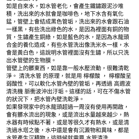
如是自來水，如水管老化，會產生鐵鏽跟泥沙堆
積，洗出來的水就會是咖啡色，地下水含有氧化
錳，管壁上會結成黑色管垢，洗出來的水會跟石油
一樣黑，有些洗出綠色的水，是因為裡面有銅的物
質，生鏽產生銅綠，如是藍色的水，是因為水龍頭
合金的養化造成，有些水管洗出像洗米水一樣，水
會是黃白色，這說明水管裡面沒有生鏽，所以只洗
出水管壁的生物膜。
管壁上的髒東西，如是靠一般水壓流動，很難清乾
淨。 清洗水管 的原理，就是用 檸檬酸 ， 檸檬酸呈
弱酸性，可以軟化水管內壁的管垢，再透過 高週波
清洗機 脈衝波沖出汙垢。這樣的話，可在不傷水管
的狀況下，把水管內壁洗乾淨。
如果發現家中的水龍頭超過一周沒有使用再開啟，
會有髒水流出的現象，或是流出水量越來越少，熱
水器有時候點不著，或是等很久才有熱水，或是清
洗過水塔之後，水中還是會有沉澱物和異味，都是
水管產生沉積物，這時候就需要 水管清洗