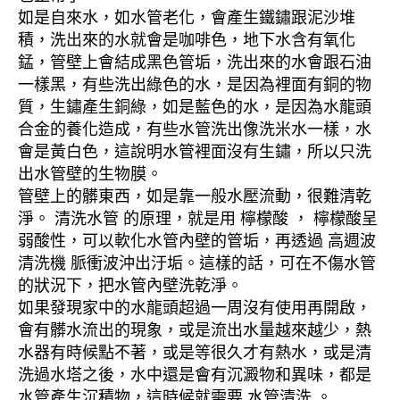
如是自來水，如水管老化，會產生鐵鏽跟泥沙堆
積，洗出來的水就會是咖啡色，地下水含有氧化
錳，管壁上會結成黑色管垢，洗出來的水會跟石油
一樣黑，有些洗出綠色的水，是因為裡面有銅的物
質，生鏽產生銅綠，如是藍色的水，是因為水龍頭
合金的養化造成，有些水管洗出像洗米水一樣，水
會是黃白色，這說明水管裡面沒有生鏽，所以只洗
出水管壁的生物膜。
管壁上的髒東西，如是靠一般水壓流動，很難清乾
淨。 清洗水管 的原理，就是用 檸檬酸 ， 檸檬酸呈
弱酸性，可以軟化水管內壁的管垢，再透過 高週波
清洗機 脈衝波沖出汙垢。這樣的話，可在不傷水管
的狀況下，把水管內壁洗乾淨。
如果發現家中的水龍頭超過一周沒有使用再開啟，
會有髒水流出的現象，或是流出水量越來越少，熱
水器有時候點不著，或是等很久才有熱水，或是清
洗過水塔之後，水中還是會有沉澱物和異味，都是
水管產生沉積物，這時候就需要 水管清洗 。