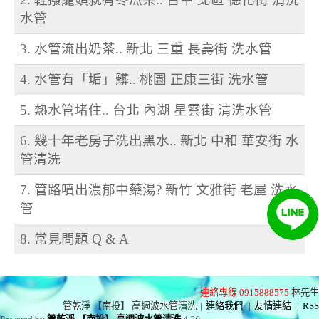
水管
3. 水管流出奶茶.. 新北 三重 長壽街 洗水管
4. 水管有「垢」髒.. 桃園 正康三街 洗水管
5. 熱水管堵住.. 台北 內湖 星雲街 清洗水管
6. 幾十年老房子洗出黑水.. 新北 中和 華安街 水
管清洗
7. 管路噴出濃郁中藥湯? 新竹 文雅街 老屋 洗水
管
8. 常見問題 Q & A
連絡專線 0915888575
林先生
管乾淨 【南投】 高週波水管清洗
|
連絡我們
|
友情連結
|
RSS