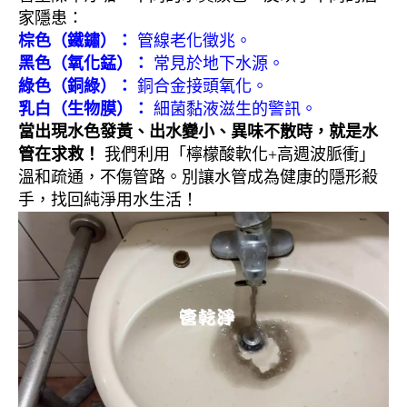
家隱患：
棕色（鐵鏽）：
管線老化徵兆。
黑色（氧化錳）：
常見於地下水源。
綠色（銅綠）：
銅合金接頭氧化。
乳白（生物膜）：
細菌黏液滋生的警訊。
當出現水色發黃、出水變小、異味不散時，就是水
管在求救！
我們利用「檸檬酸軟化+高週波脈衝」
溫和疏通，不傷管路。別讓水管成為健康的隱形殺
手，找回純淨用水生活！