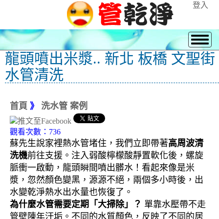
登入
龍頭噴出米漿.. 新北 板橋 文聖街
水管清洗
首頁
》
洗水管 案例
觀看次數：736
蘇先生說家裡熱水管堵住，我們立即帶著
高周波清
洗機
前往支援。注入弱酸檸檬酸靜置軟化後，螺旋
脈衝一啟動，龍頭瞬間噴出髒水！看起來像是米
漿，忽然顏色變黑，源源不絕，兩個多小時後，出
水變乾淨熱水出水量也恢復了。
為什麼水管需要定期「大掃除」？
單靠水壓帶不走
管壁陳年汙垢。不同的水質顏色，反映了不同的居