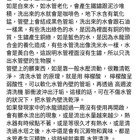
如是自來水，如水管老化，會產生鐵鏽跟泥沙堆
積，洗出來的水就會是咖啡色，地下水含有氧化
錳，管壁上會結成黑色管垢，洗出來的水會跟石油
一樣黑，有些洗出綠色的水，是因為裡面有銅的物
質，生鏽產生銅綠，如是藍色的水，是因為水龍頭
合金的養化造成，有些水管洗出像洗米水一樣，水
會是黃白色，這說明水管裡面沒有生鏽，所以只洗
出水管壁的生物膜。
管壁上的髒東西，如是靠一般水壓流動，很難清乾
淨。 清洗水管 的原理，就是用 檸檬酸 ， 檸檬酸呈
弱酸性，可以軟化水管內壁的管垢，再透過 高週波
清洗機 脈衝波沖出汙垢。這樣的話，可在不傷水管
的狀況下，把水管內壁洗乾淨。
如果發現家中的水龍頭超過一周沒有使用再開啟，
會有髒水流出的現象，或是流出水量越來越少，熱
水器有時候點不著，或是等很久才有熱水，或是清
洗過水塔之後，水中還是會有沉澱物和異味，都是
水管產生沉積物，這時候就需要 水管清洗 。