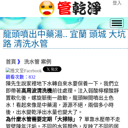
登入
龍頭噴出中藥湯.. 宜蘭 頭城 大坑
路 清洗水管
首頁
》
洗水管 案例
觀看次數：832
陳先生說家裡地下水轉自來水要保養一下，我們立
即帶著
高周波清洗機
前往處理。注入弱酸檸檬酸靜
置軟化後，螺旋脈衝一啟動，龍頭瞬間噴出土色
水！看起來像是中藥湯，源源不絕，兩個多小時
後，出水變乾淨出水量也變大了。
為什麼水管需要定期「大掃除」？
單靠水壓帶不走
管壁陳年汙垢。不同的水質顏色，反映了不同的居