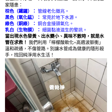
家隱患：
棕色（鐵鏽）：
管線老化徵兆。
黑色（氧化錳）：
常見於地下水源。
綠色（銅綠）：
銅合金接頭氧化。
乳白（生物膜）：
細菌黏液滋生的警訊。
當出現水色發黃、出水變小、異味不散時，就是水
管在求救！
我們利用「檸檬酸軟化+高週波脈衝」
溫和疏通，不傷管路。別讓水管成為健康的隱形殺
手，找回純淨用水生活！