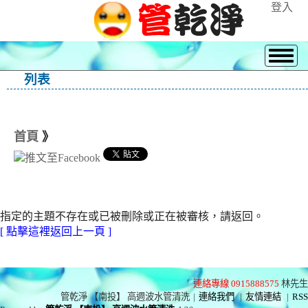
登入
列表
首頁
》
指定的主題不存在或已被刪除或正在被審核，請返回。
[ 點擊這裡返回上一頁 ]
連絡專線 0915888575
林先生
管乾淨 【南投】 高週波水管清洗
|
連絡我們
|
友情連結
|
RSS