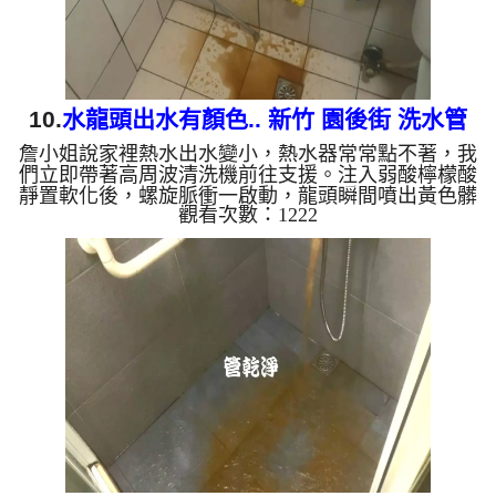
10.
水龍頭出水有顏色.. 新竹 園後街 洗水管
詹小姐說家裡熱水出水變小，熱水器常常點不著，我
們立即帶著高周波清洗機前往支援。注入弱酸檸檬酸
靜置軟化後，螺旋脈衝一啟動，龍頭瞬間噴出黃色髒
觀看次數：1222
水！顏色變成咖啡色，越來越深，看起來像是冬瓜
茶，兩個多小時後，出水變乾淨熱水出水量也恢復
了。 為什麼水管需要定期「大掃除」？ 單靠水壓帶
不走管壁陳年汙垢。不同的水質顏色，反映了不同的
居家隱患： 棕色（鐵鏽）： 管線老化徵兆。 黑色
（氧化錳）： 常見於地下水源。 綠色（銅綠）： 銅
合金接頭氧化。 ...