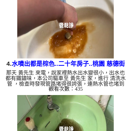
忽然轉變為深綠色的髒水，看起來就像是一杯濃郁的
蔬果汁。專業團隊兩個多小時的細心反覆清洗，水質
終於回復清澈，且冷水的出水量也完全恢復正常，順
暢如新。 從水管清洗的顏色，看懂您的居家水質與
管垢秘密 許多人好...
4.
水噴出都是棕色..二十年房子..桃園 慈德街
那天 黃先生 來電，說家裡熱水出水變很小，出水也
清洗水管
都有鐵鏽味，本公司驅車至 黃先生 家，進行 清洗水
管 ，檢查時發現管路堵得很誇張，連熱水管也堵到
觀看次數：435
幾乎沒空間，本公司架起 高周波水管清洗機，注
入 檸檬酸 至水管，等候約15分鐘，利用 水管清洗機
，開啟 水槌 模式，要把水管內的異物沖出來，一開
始水龍頭就噴出棕色，味道也很刺鼻，黃先生 說，
我家水管裡怎麼這麼髒!! 如是自來水，如水管老
化，會產生鐵鏽跟泥沙堆積，洗出來的水就會是咖啡
色，地下水含有氧化錳，管壁上會結...