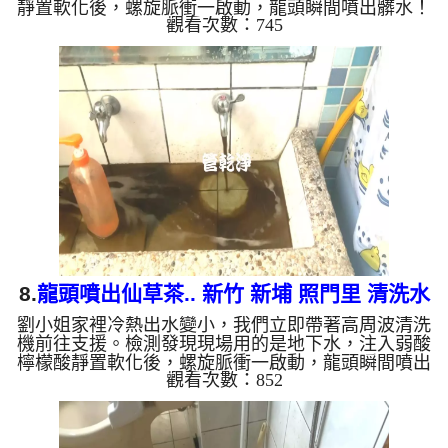
靜置軟化後，螺旋脈衝一啟動，龍頭瞬間噴出髒水！
觀看次數：745
顏色越來越深，越洗越髒銹水狂噴，兩個多小時後，
出水變乾淨出水量也變大了。 為什麼水管需要定期
「大掃除」？ 單靠水壓帶不走管壁陳年汙垢。不同
的水質顏色，反映了不同的居家隱患： 棕色（鐵
鏽）： 管線老化徵兆。 黑色（氧化錳）： 常見於地
下水源。 綠色（銅綠）： 銅合金接頭氧化。 乳白
（生物膜）...
8.
龍頭噴出仙草茶.. 新竹 新埔 照門里 清洗水
劉小姐家裡冷熱出水變小，我們立即帶著高周波清洗
管
機前往支援。檢測發現現場用的是地下水，注入弱酸
檸檬酸靜置軟化後，螺旋脈衝一啟動，龍頭瞬間噴出
觀看次數：852
黑色髒水！顏色越來越深，看起來像是仙草茶，四個
多小時後，出水變乾淨出水量也恢復了。 為什麼水
管需要定期「大掃除」？ 單靠水壓帶不走管壁陳年
汙垢。不同的水質顏色，反映了不同的居家隱患：