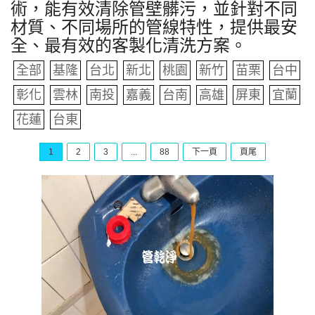
術，能有效清除管壁髒污，並針對不同
材質、不同場所的管線特性，提供最安
全、最有效的客製化清洗方案。
全部
基隆
台北
新北
桃園
新竹
苗栗
台中
彰化
雲林
南投
嘉義
台南
高雄
屏東
宜蘭
花蓮
台東
1
2
3
...
88
下一頁
頁尾