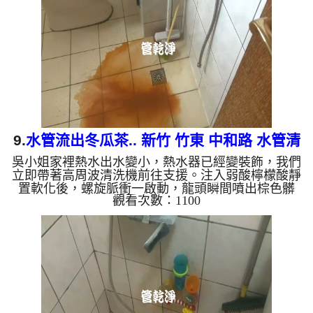
棕色（鐵鏽）： 管線老化徵兆。 黑色（氧化
錳）： 常見於地下水源。 綠色（銅綠）： 銅合金接
頭氧化。 乳白...
9.
水管流出冬瓜茶.. 新竹 竹東 中和路 水管清
吳小姐家裡熱水出水變小，熱水器已經變裝飾，我們
洗
立即帶著高周波清洗機前往支援。注入弱酸檸檬酸靜
置軟化後，螺旋脈衝一啟動，龍頭瞬間噴出棕色髒
觀看次數：1100
水！越來越深，看起來像是冬瓜茶，兩個多小時後，
出水變乾淨熱水出水量也恢復了。 為什麼水管需要
定期「大掃除」？ 單靠水壓帶不走管壁陳年汙垢。
不同的水質顏色，反映了不同的居家隱患： 棕色
（鐵鏽）： 管線老化徵兆。 黑色（氧化錳）： 常見
於地下水源。 綠色（銅綠）： 銅合金接頭氧化。 乳
白（生物膜...