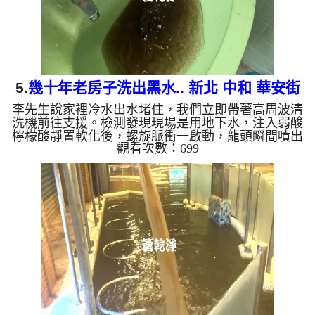
5.
幾十年老房子洗出黑水.. 新北 中和 華安街
李先生說家裡冷水出水堵住，我們立即帶著高周波清
水管清洗
洗機前往支援。檢測發現現場是用地下水，注入弱酸
檸檬酸靜置軟化後，螺旋脈衝一啟動，龍頭瞬間噴出
觀看次數：699
黑色髒水！顏色越來越深，還掉出一顆顆黑色脆片，
四個多小時後，出水變乾淨出水量也恢復了。 為什
麼水管需要定期「大掃除」？ 單靠水壓帶不走管壁
陳年汙垢。不同的水質顏色，反映了不同的居家隱
患： 棕色（鐵鏽）： 管線老化徵兆。 黑色（氧化
錳）： 常見於地下水源。 綠色（銅綠）： 銅合金接
頭氧化。 ...