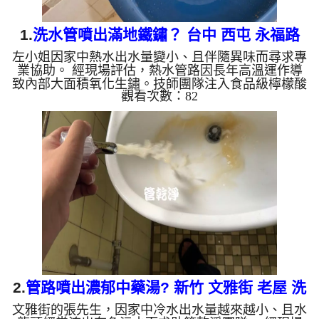
1.
洗水管噴出滿地鐵鏽？ 台中 西屯 永福路
左小姐因家中熱水出水量變小、且伴隨異味而尋求專
清洗水管
業協助。 經現場評估，熱水管路因長年高溫運作導
致內部大面積氧化生鏽。技師團隊注入食品級檸檬酸
觀看次數：82
靜置 15 分鐘軟化管垢後，啟動高週波水管清洗機的
水槌脈衝模式，於 2 多小時內徹底清除管壁積垢，使
熱水出水量完全恢復正常，水質重現清澈。 ?️ 左小姐
宅：熱水管高週波清洗 3 大施工步驟 食品級檸檬酸
靜置軟化（15分鐘）： 將檸檬酸注入熱水管路，分
解並軟化沉積多年的鐵鏽塊與硬化水垢。 高週波水
槌與脈衝剝離： 微電腦精準...
2.
管路噴出濃郁中藥湯? 新竹 文雅街 老屋 洗
文雅街的張先生，因家中冷水出水量越來越小、且水
水管