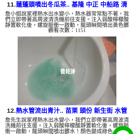
11.
蓮蓬頭噴出冬瓜茶.. 基隆 中正 中船路 清
詹小姐說家裡熱水出水變小，熱水器常常點不著，我
洗水管
們立即帶著高周波清洗機前往支援。注入弱酸檸檬酸
靜置軟化後，螺旋脈衝一啟動，龍頭瞬間噴出黃色髒
觀看次數：1151
水！顏色變成咖啡色，越來越深，看起來像是冬瓜
茶，兩個多小時後，出水變乾淨熱水出水量也恢復
了。 為什麼水管需要定期「大掃除」？ 單靠水壓帶
不走管壁陳年汙垢。不同的水質顏色，反映了不同的
居家隱患： 棕色（鐵鏽）： 管線老化徵兆。 黑色
（氧化錳）： 常見於地下水源。 綠色（銅綠）： 銅
合金接頭氧化。 ...
12.
熱水管流出青汁.. 苗栗 頭份 新生街 水管
詹先生說家裡熱水出水變小，我們立即帶著高周波清
清洗
洗機前往支援。注入弱酸檸檬酸靜置軟化後，螺旋脈
衝一啟動，龍頭瞬間噴出髒水！顏色變成綠色，越來