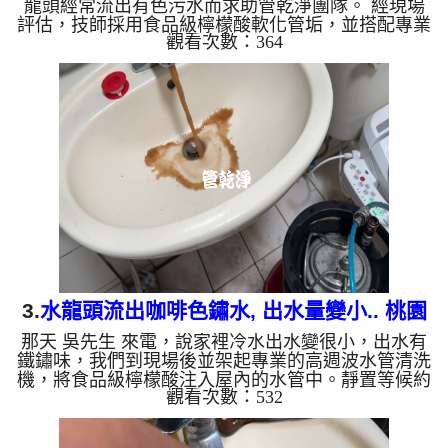
龍頭經常流出有色污水而求助管乾淨團隊。 經現場
評估，技師採用食品級檸檬酸軟化管垢，並搭配專業
觀看次數：364
高週波水管清洗機進行脈衝清洗。在 2 小時的細心施
工後，成功洗出大量積垢，使冷水出水量完全恢復順
暢如新。 清洗水管, 水管清洗, 洗水管, 熱水忽冷忽熱
?️ 新竹文雅街張宅：高週波水管清洗 3 大實務工法 食
品級檸檬酸靜置軟化（15分鐘）： 將食品級檸檬酸
注入屋內水管，均勻附著並軟化積聚多年的管壁鐵鏽
與硬化水垢。...
3.
水龍頭流出咖啡色鏽水, 出水量變小.. 桃園
那天 吳先生 來電，說家裡冷水出水變很小，出水有
平鎮 平東路 水管清洗
鐵鏽味，我們到現場後並架起專業的高週波水管清洗
機，將食品級檸檬酸注入屋內的水管中。靜置等候約
觀看次數：532
15分鐘後，利用水管清洗機啟動水槌模式進行脈衝清
洗。 當機器開始運作，眼前的景象讓人震撼：一開
始，水龍頭便噴出濃稠的深棕色銹水；緊接著，水質