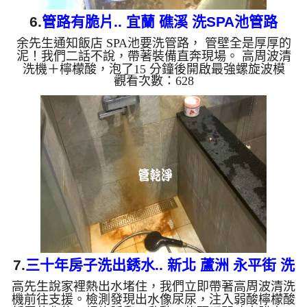
6.
管路有脆片.. 宜蘭 礁溪 洗SPA池管路
余先生通知飯店 SPA池要洗管路， 管壁全是厚厚的
泥！我們二話不說，帶著裝備直奔現場。 高周波清
洗機＋檸檬酸，泡了15 分鐘後開啟最強螺旋波模
觀看次數：628
式，多年的泥漿瞬間噴發，地面都是一片片的脆片！
清洗過後，水質從「黃泥湯」變回「清澈泉」，連出
水量都恢復正常了！ 管路塞住別心煩，找我們清洗
最心安！ 清洗水管, 水管清洗, 洗水管, 熱水忽冷忽熱
...
7.
三十年房子洗出銹水.. 新北 蘆洲 永平街 洗
高先生說家裡熱出水堵住，我們立即帶著高周波清洗
水管
機前往支援。檢測發現出水像尿尿，注入弱酸檸檬酸