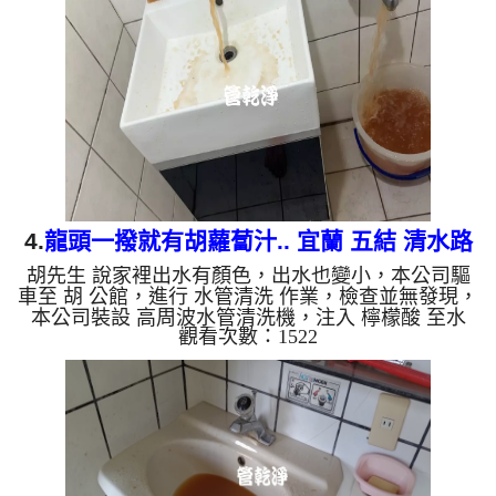
煩，找我們清洗最心安！ ...
4.
龍頭一撥就有胡蘿蔔汁.. 宜蘭 五結 清水路
胡先生 說家裡出水有顏色，出水也變小，本公司驅
洗水管
車至 胡 公館，進行 水管清洗 作業，檢查並無發現，
本公司裝設 高周波水管清洗機，注入 檸檬酸 至水
觀看次數：1522
管，等了約15分，開啟 水管清洗機 ，啟動 螺旋波 模
式，一洗水管就流出鐵鏽水，看起來像是胡蘿蔔汁，
兩個多小時後，出水變乾淨出水量也變大了。 如是
自來水，如水管老化，會產生鐵鏽跟泥沙堆積，洗出
來的水就會是咖啡色，地下水含有氧化錳，管壁上會
結成黑色管垢，洗出來的水會跟石油一樣黑，有些洗
出綠色的水，是因為裡面有銅的物質，生鏽產生銅
綠，如是藍色的水，是...