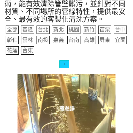
術，能有效清除管壁髒污，並針對不同
材質、不同場所的管線特性，提供最安
全、最有效的客製化清洗方案。
全部
基隆
台北
新北
桃園
新竹
苗栗
台中
彰化
雲林
南投
嘉義
台南
高雄
屏東
宜蘭
花蓮
台東
1