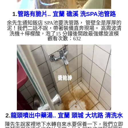
1.
管路有脆片.. 宜蘭 礁溪 洗SPA池管路
余先生通知飯店 SPA池要洗管路， 管壁全是厚厚的
泥！我們二話不說，帶著裝備直奔現場。 高周波清
洗機＋檸檬酸，泡了15 分鐘後開啟最強螺旋波模
觀看次數：632
式，多年的泥漿瞬間噴發，地面都是一片片的脆片！
清洗過後，水質從「黃泥湯」變回「清澈泉」，連出
水量都恢復正常了！ 管路塞住別心煩，找我們清洗
最心安！ 清洗水管, 水管清洗, 洗水管, 熱水忽冷忽熱
...
2.
龍頭噴出中藥湯.. 宜蘭 頭城 大坑路 清洗水
陳先生說家裡地下水轉自來水要保養一下，我們立即
管