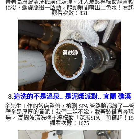
帶著高周波清洗機前往處理。注入弱酸檸檬酸靜置軟
化後，螺旋脈衝一啟動，龍頭瞬間噴出土色水！看起
觀看次數：831
來像是中藥湯，源源不絕，兩個多小時後，出水變乾
淨出水量也變大了。 為什麼水管需要定期「大掃
除」？ 單靠水壓帶不走管壁陳年汙垢。不同的水質
顏色，反映了不同的居家隱患： 棕色（鐵鏽）： 管
線老化徵兆。 黑色（氧化錳）： 常見於地下水源。
綠色（銅綠）： 銅合金接頭氧化。 乳白（生物
膜）： 細菌...
3.
這洗的不是溫泉.. 是泥漿派對.. 宜蘭 礁溪
余先生工作的飯店整修，檢測 SPA 管路臉都綠了—管
德陽路 洗溫泉管路
壁全是厚厚的黃泥！我們二話不說，載著裝備直奔現
場。 高周波清洗機＋檸檬酸「深層SPA」預備起！15
觀看次數：1675
分鐘後開啟最強螺旋波模式，積攢多年的泥漿瞬間噴
發，畫面超震撼！清洗過後，水質從「黃泥湯」變回
「清澈泉」，連出水量都回春了！ 管路塞住別心