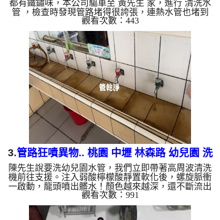
都有鐵鏽味，本公司驅車至 黃先生 家，進行 清洗水
管 ，檢查時發現管路堵得很誇張，連熱水管也堵到
觀看次數：443
幾乎沒空間，本公司架起 高周波水管清洗機，注
入 檸檬酸 至水管，等候約15分鐘，利用 水管清洗機
，開啟 水槌 模式，要把水管內的異物沖出來，一開
始水龍頭就噴出棕色，味道也很刺鼻，黃先生 說，
我家水管裡怎麼這麼髒!! 如是自來水，如水管老
化，會產生鐵鏽跟泥沙堆積，洗出來的水就會是咖啡
色，地下水含有氧化錳，管壁上會結...
3.
管路狂噴異物.. 桃園 中壢 林森路 幼兒園 洗
陳先生說要洗幼兒園水管，我們立即帶著高周波清洗
水管
機前往支援。注入弱酸檸檬酸靜置軟化後，螺旋脈衝
一啟動，龍頭噴出髒水！顏色越來越深，還不斷流出
觀看次數：991
異物，六個多小時後，出水變乾淨出水量也變大了。
為什麼水管需要定期「大掃除」？ 單靠水壓帶不走
管壁陳年汙垢。不同的水質顏色，反映了不同的居家