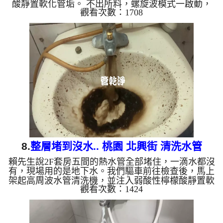
酸靜置軟化管垢。 不出所料，螺旋波模式一啟動，
觀看次數：1708
管路瞬間噴出髒水，一下變成「泥水」，滿滿的戰利
品！這就是長年累積在管壁的泥沙與鐵鏽。經過兩個
小時的奮鬥，出水變乾淨熱水出水量也恢復了。 為
什麼水管需要定期「大掃除」？ 管壁髒汙靠一般水
壓難以清除，不同的水質也會產生不同的「色彩反
應」： 咖啡色（鐵鏽/泥沙）： 常見於自來水管線老
化。 石油黑（氧化錳）： 抽取地下水常見的黑色管
垢。 ...
8.
整層堵到沒水.. 桃園 北興街 清洗水管
賴先生說2F套房五間的熱水管全部堵住，一滴水都沒
有，現場用的是地下水。我們驅車前往檢查後，馬上
架起高周波水管清洗機，並注入弱酸性檸檬酸靜置軟
觀看次數：1424
化管垢。 不出所料，螺旋波模式一啟動，一開始都
沒水，突然管路噴出髒水，瞬間變成的「石油」！這
就是長年累積在管壁的泥沙與鐵鏽。經過四個小時的
努力，出水終於變乾淨，出水量也變大了。 為什麼