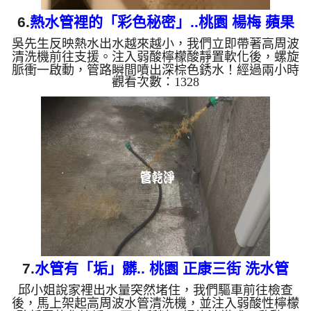
6.
熱水管裡的「彩色秘密」..桃園 楊梅 蘋果
吳先生反映熱水出水越來越小，我們立即帶著高周波
路 清洗水管
清洗機前往支援。注入弱酸檸檬酸靜置軟化後，螺旋
脈衝一啟動，管路瞬間噴出深棕色銹水！經過兩小時
觀看次數：1328
奮鬥，水流終於恢復清澈與強勁。 為什麼水管需要
定期「大掃除」？ 單靠水壓帶不走管壁陳年汙垢。
不同的水質顏色，反映了不同的居家隱患： 棕色
（鐵鏽）： 管線老化徵兆。 黑色（氧化錳）： 常見
於地下水源。 綠色（銅綠）： 銅合金接頭氧化。 乳
白（生物膜）： 細菌黏液滋生的警訊。 ...
7.
水管有「垢」髒.. 桃園 正康三街 洗水管
邱小姐說家裡出水量突然堵住，我們驅車前往檢查
後，馬上架起高周波水管清洗機，並注入弱酸性檸檬