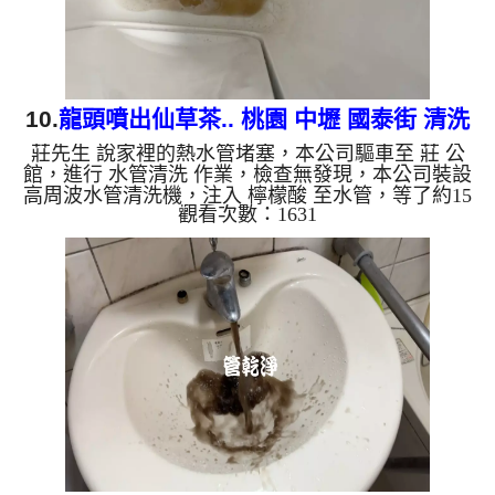
10.
龍頭噴出仙草茶.. 桃園 中壢 國泰街 清洗
莊先生 說家裡的熱水管堵塞，本公司驅車至 莊 公
水管
館，進行 水管清洗 作業，檢查無發現，本公司裝設
高周波水管清洗機，注入 檸檬酸 至水管，等了約15
觀看次數：1631
分，開啟 水管清洗機 ，啟動 螺旋波 模式，一洗水管
就流出泥水，顏色越來越深，看起來就像仙草茶，兩
個多小時後，出水變乾淨熱水出水量也恢復了。 如
是自來水，如水管老化，會產生鐵鏽跟泥沙堆積，洗
出來的水就會是咖啡色，地下水含有氧化錳，管壁上
會結成黑色管垢，洗出來的水會跟石油一樣黑，有些
洗出綠色的水，是因為裡面有銅的物質，生鏽產生銅
綠，如是藍色的水，...