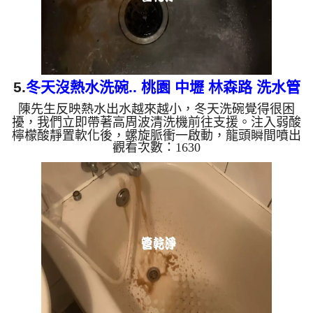
5.
冬天沒熱水洗碗.. 桃園 中壢 林森路 洗水管
陳先生反映熱水出水越來越小，冬天洗碗覺得很困
擾，我們立即帶著高周波清洗機前往支援。注入弱酸
檸檬酸靜置軟化後，螺旋脈衝一啟動，龍頭瞬間噴出
觀看次數：1630
鐵銹水！經過兩小時努力，熱水出水量終於恢復清
澈。 為什麼水管需要定期「大掃除」？ 單靠水壓帶
不走管壁陳年汙垢。不同的水質顏色，反映了不同的
居家隱患： 棕色（鐵鏽）： 管線老化徵兆。 黑色
（氧化錳）： 常見於地下水源。 綠色（銅綠）： 銅
合金接頭氧化。 乳白（生物膜）： 細菌黏液滋生的
警訊。 ...