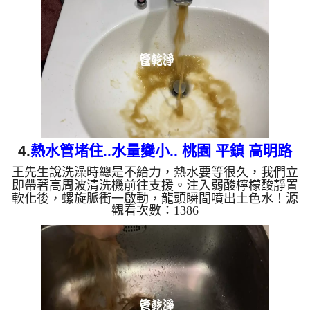
隱患： 棕色（鐵鏽）： 管線老化徵兆。 黑色（氧化
錳）： 常見於地下水源。 綠色（銅綠）： 銅合金接
頭氧化。 乳白（生物膜）： 細菌黏液滋生的警訊。
...
4.
熱水管堵住..水量變小.. 桃園 平鎮 高明路
王先生說洗澡時總是不給力，熱水要等很久，我們立
洗水管
即帶著高周波清洗機前往支援。注入弱酸檸檬酸靜置
軟化後，螺旋脈衝一啟動，龍頭瞬間噴出土色水！源
觀看次數：1386
源不絕，經過兩小時努力，出水變乾淨熱水出水量也
變大了。 為什麼水管需要定期「大掃除」？ 單靠水
壓帶不走管壁陳年汙垢。不同的水質顏色，反映了不
同的居家隱患： 棕色（鐵鏽）： 管線老化徵兆。 黑
色（氧化錳）： 常見於地下水源。 綠色（銅
綠）： 銅合金接頭氧化。 乳白（生物膜）： 細菌黏
液滋生的...