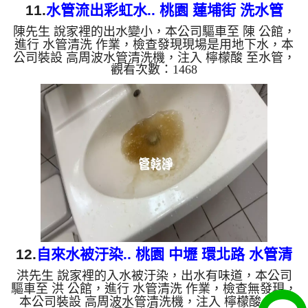
11.
水管流出彩虹水.. 桃園 蓮埔街 洗水管
陳先生 說家裡的出水變小，本公司驅車至 陳 公館，
進行 水管清洗 作業，檢查發現現場是用地下水，本
公司裝設 高周波水管清洗機，注入 檸檬酸 至水管，
觀看次數：1468
等了約15分，開啟 水管清洗機 ，啟動 螺旋波 模式，
一洗水管就流出黑水，一下變成棕色綠色，看起來就
像彩虹水，四個多小時後，出水變乾淨熱水出水也恢
復了。 如是自來水，如水管老化，會產生鐵鏽跟泥
沙堆積，洗出來的水就會是咖啡色，地下水含有氧化
錳，管壁上會結成黑色管垢，洗出來的水會跟石油一
樣黑，有些洗出綠色的水，是因為裡面有銅的物質，
生鏽產生銅綠，如...
12.
自來水被汙染.. 桃園 中壢 環北路 水管清
洪先生 說家裡的入水被汙染，出水有味道，本公司
洗
驅車至 洪 公館，進行 水管清洗 作業，檢查無發現，
本公司裝設 高周波水管清洗機，注入 檸檬酸 至水