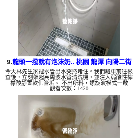
水管需要定期「大掃除」？ 管壁髒汙靠一般水壓難
以清除，不同的水質也會產生不同的「色彩反應」：
咖啡色（鐵鏽/泥沙）： 常見於自來水管線老化。 石
油...
9.
龍頭一撥就有泡沫奶.. 桃園 龍潭 向陽二街
今天林先生家裡水管出水突然堵住。我們驅車前往檢
洗水管
查後，立刻架起高周波水管清洗機，並注入弱酸性檸
檬酸靜置軟化管垢。 不出所料，螺旋波模式一啟
觀看次數：1420
動，髒水變成的「泡沫牛奶」，還噴出一大塊異物！
這就是長年累積在管壁的泥沙與鐵鏽。經過兩個小時
的奮鬥，出水終於變乾淨，出水量也恢復了。 為什
麼水管需要定期「大掃除」？ 管壁髒汙靠一般水壓
難以清除，不同的水質也會產生不同的「色彩反
應」： 咖啡色（鐵鏽/泥沙）： 常見於自來水管線老
化。 石油黑（氧化錳）： 抽取地下水常見的黑色管
垢。 ...