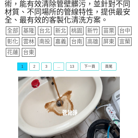
術，能有效清除管壁髒污，並針對不同
材質、不同場所的管線特性，提供最安
全、最有效的客製化清洗方案。
全部
基隆
台北
新北
桃園
新竹
苗栗
台中
彰化
雲林
南投
嘉義
台南
高雄
屏東
宜蘭
花蓮
台東
1
2
3
...
13
下一頁
頁尾