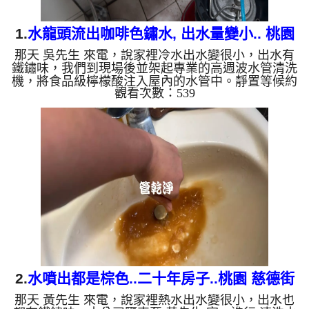
1.
水龍頭流出咖啡色鏽水, 出水量變小.. 桃園
那天 吳先生 來電，說家裡冷水出水變很小，出水有
平鎮 平東路 水管清洗
鐵鏽味，我們到現場後並架起專業的高週波水管清洗
機，將食品級檸檬酸注入屋內的水管中。靜置等候約
觀看次數：539
15分鐘後，利用水管清洗機啟動水槌模式進行脈衝清
洗。 當機器開始運作，眼前的景象讓人震撼：一開
始，水龍頭便噴出濃稠的深棕色銹水；緊接著，水質
忽然轉變為深綠色的髒水，看起來就像是一杯濃郁的
蔬果汁。專業團隊兩個多小時的細心反覆清洗，水質
終於回復清澈，且冷水的出水量也完全恢復正常，順
暢如新。 從水管清洗的顏色，看懂您的居家水質與
管垢秘密 許多人好...
2.
水噴出都是棕色..二十年房子..桃園 慈德街
那天 黃先生 來電，說家裡熱水出水變很小，出水也
清洗水管