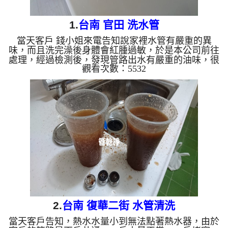
1.
台南 官田 洗水管
當天客戶 錢小姐來電告知說家裡水管有嚴重的異
味，而且洗完澡後身體會紅腫過敏，於是本公司前往
處理，經過檢測後，發現管路出水有嚴重的油味，很
觀看次數：5532
像揮發物倒在水塔裡面一樣，於是本公司架起 水管
清洗機 ，開始 洗水管 過程中，管路噴出髒水外，如
下圖，還跑出粉紅色奇怪的異物，味道很嗆及刺鼻，
水管清洗 約兩個多小時，管路終於清洗乾淨，客戶
終於能正常能正常洗澡了。 清洗水管,水管清洗, 洗水
管, 熱水管堵塞, 熱水忽冷忽熱 ...
2.
台南 復華二街 水管清洗
當天客戶告知，熱水水量小到無法點著熱水器，由於