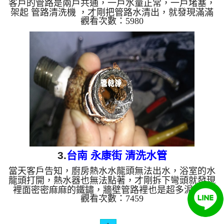
客戶的管路是兩戶共通，一戶水量正常，一戶堵塞，
架起 管路清洗機 ，才剛把管路水清出，就發現滿滿
觀看次數：5980
都是鐵鏽的水，把彎頭拆下，發現管子裡密密麻麻的
鐵鏽，於是開始 清洗水管 ，按著正常工法 灌入檸檬
酸 洗水管 ， 等了約十分鐘， 做 水管清洗 的動作，
洗了約六個小時，終於把客戶的問題處理好。 清洗
水管 水管清洗 洗水管 熱水管堵塞 熱水忽冷忽熱 ...
3.
台南 永康街 清洗水管
當天客戶告知，廚房熱水水龍頭無法出水，浴室的水
龍頭打開，熱水器也無法點著，才剛拆下彎頭就發現
裡面密密麻麻的鐵鏽，牆壁管路裡也是超多泥巴淤
觀看次數：7459
積，於是我們架起 水管清洗機 ，開始 洗水管 ，才剛
灌入檸檬酸，管路就堵塞了， 清洗水管 時，水龍頭
沖出很多的鐵鏽及泥巴，過程好幾次 水管堵塞 ， 水