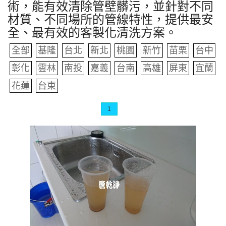
術，能有效清除管壁髒污，並針對不同
材質、不同場所的管線特性，提供最安
全、最有效的客製化清洗方案。
全部
基隆
台北
新北
桃園
新竹
苗栗
台中
彰化
雲林
南投
嘉義
台南
高雄
屏東
宜蘭
花蓮
台東
1