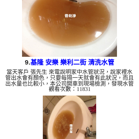
水管 時鏽水出水約半個小時， 水管清洗 約兩個小時
後，水管總算洗乾淨，客戶 陳小姐 高興的說，終於
能放心用水了。 清洗水管, 水管清洗, 洗...
9.
基隆 安樂 樂利二街 清洗水管
當天客戶 張先生 來電說明家中水管狀況，說家裡水
管出水會有顏色，只要每隔一天就會有此狀況，而且
出水量也比較小，本公司開車到現場檢測，發現水管
觀看次數：11831
管路厚厚的管垢，於是本公司裝設 管路清洗機 ，開
始 清洗水管 ，異物及鏽水從水龍頭不斷噴出，如下
影片，洗水管 時鏽水出水約幾十分鐘，水泄掉了還
留一層污垢，如下圖，客戶 張先生 拍照留念， 水管
清洗 約兩個小時後，水管總算洗乾淨，客戶 張先生
很高興，終於可安心用水了。 清洗水管, 水管清洗,
洗水管, 熱水管堵塞, 熱水忽冷忽熱 ...