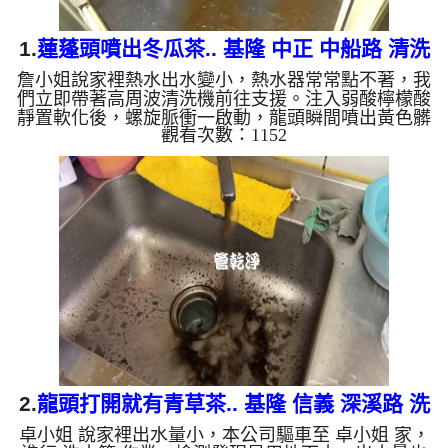
1.
蓮蓬頭噴出冬瓜茶.. 基隆 中正 中船路 清洗
詹小姐說家裡熱水出水變小，熱水器常常點不著，我
水管
們立即帶著高周波清洗機前往支援。注入弱酸檸檬酸
靜置軟化後，螺旋脈衝一啟動，龍頭瞬間噴出黃色髒
觀看次數：1152
水！顏色變成咖啡色，越來越深，看起來像是冬瓜
茶，兩個多小時後，出水變乾淨熱水出水量也恢復
了。 為什麼水管需要定期「大掃除」？ 單靠水壓帶
不走管壁陳年汙垢。不同的水質顏色，反映了不同的
居家隱患： 棕色（鐵鏽）： 管線老化徵兆。 黑色
（氧化錳）： 常見於地下水源。 綠色（銅綠）： 銅
合金接頭氧化。 ...
2.
龍頭打開就有青草茶.. 基隆 信義 深溪路 洗
卓小姐 說家裡出水量小，本公司驅車至 卓小姐 家，
水管