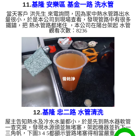
11.
基隆 安樂區 基金一路 洗水管
當天客戶 洪先生 來電詢問，因為家中熱水管路出水
量很小，於是本公司到現場查看，發現管路中有很多
鐵鏽，把 熱水管路都堵住 ，本公司在陽台架起 水管
觀看次數：8236
清洗機 ，開始 洗水管 ，水龍頭不斷溢出鐵鏽水 ，如
下影片， 清洗二個小時，管路裡的鐵鏽終於清洗乾
淨，熱水管路也出水正常了。 清洗水管,水管清洗, 洗
水管, 熱水管堵塞, 熱水忽冷忽熱 ...
12.
基隆 忠二路 水管清洗
屋主告知熱水及冷水水量都小，於是先到熱水器軟管
一查究竟，發現水源頭並無堵塞，架起機器並拆下一
三角帆，下圖3 4 5都顯示管路堵塞得相當嚴重，所以