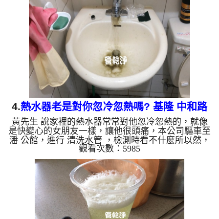
後，熱水出水恢復正常了!! 如是自來水，如水管老
化，會產生鐵鏽跟泥沙堆積，洗出來的水就會是咖啡
色，地下水含有氧化錳，管壁上會結成黑色管垢，洗
出來的水會跟石油一樣黑，有些洗出綠色的水，是因
為裡面有銅的物質，...
4.
熱水器老是對你忽冷忽熱嗎? 基隆 中和路
黃先生 說家裡的熱水器常常對他忽冷忽熱的，就像
洗水管
是快變心的女朋友一樣，讓他很頭痛，本公司驅車至
潘 公館，進行 清洗水管 ，檢測時看不什麼所以然，
觀看次數：5985
本公司架起 高周波水管清洗機，灌入 檸檬酸水 至管
路裡面，等了約15分，開啟 水管清洗機 ，啟動 螺旋
波 模式，一下就洗出黃色髒水，源源不絕，最後跑
出墨綠色的髒水，黃先生看到都愣了一下，如下影片
圖片，一個多小時後， 熱水器不會對黃先生發脾氣
了!! 如是自來水，如水管老化，會產生鐵鏽跟泥沙堆
積，洗出來的水就會是咖啡色，地下水含有氧化錳，
管壁上會結成黑...