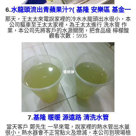
6.
水龍頭流出青蘋果汁?( 基隆 安樂區 基金一
那天，王太太來電說家裡的冷水水龍頭出水很小，本
路 清洗水管 )
公司驅車至王太太家裡，為王太太進行 洗水管 作
業，本公司先將客戶的水源關閉，把食品級 檸檬酸
觀看次數：5935
溶液灌入水管，靜置約20分鐘，再用 高周波清洗機
，把水管內壁污垢和沉積物沖出來，一開始沒想到洗
出來的水呈黃綠色，看起來跟青蘋果汁一樣，後面變
成了咖啡色，王太太邊看就邊呼喊Oh My God!，直說
房子才15年而已，水管裡面怎麼髒成這樣？ 如是自
來水，如水管老化，會產生鐵鏽跟泥沙堆積，洗出來
的水就會是咖啡色，地下水因含有氧化錳，在管壁上
會結成黑色管垢，...
7.
基隆 暖暖 源遠路 清洗水管
當天客戶 鄭先生 一早來電，說家裡的熱水管出水量
很小，熱水器會不正常點火及熄滅，本公司到現場檢