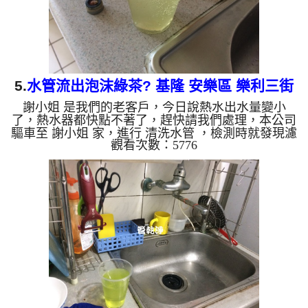
5.
水管流出泡沫綠茶? 基隆 安樂區 樂利三街
謝小姐 是我們的老客戶，今日說熱水出水量變小
水管清洗
了，熱水器都快點不著了，趕快請我們處理，本公司
驅車至 謝小姐 家，進行 清洗水管 ，檢測時就發現濾
觀看次數：5776
嘴上有塑膠片，如圖，本公司架起 高周波水管清洗
機，灌入 檸檬酸水 至管路裡面，等了約15分，開
啟 水管清洗機 ，啟動 螺旋波 模式，要把水管的污垢
及異物沖出來，一開始就流出棕色的髒水，越來越濃
越來越多，後面淨出現泡沫狀的水，像是泡沫綠茶，
如下影片圖片，謝小姐看了都傻住，一個多小時後，
熱水出水量恢復正常，謝小姐能使用熱水了!! 如是自
來水，如水管老化...