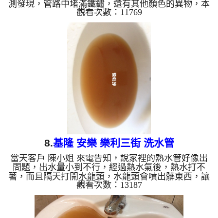
測發現，管路中堵滿鐵鏽，還有其他顏色的異物，本
觀看次數：11769
公司架設 管路清洗機 ，開始 清洗水管 ，水龍頭一開
始噴出綠水，沒多久變成噴鏽水，如下圖片影片，客
戶 鄭先生 非常訝異， 洗水管 時髒水出水約四十分鐘
才變為清澈， 水管清洗 約兩個半小時後，熱水管出
水正常，客戶 鄭先生 非常高興，總算能正常洗碗洗
澡了。 清洗水管, 水管清洗, 洗水管, 熱水管堵塞, 熱
水忽冷忽熱 ...
8.
基隆 安樂 樂利三街 洗水管
當天客戶 陳小姐 來電告知，說家裡的熱水管好像出
問題，出水量小到不行，經過熱水氣後，熱水打不
著，而且隔天打開水龍頭，水龍頭會噴出髒東西，讓
觀看次數：13187
她覺得洗澡刷牙噁心不已，本公司到現場檢測，才剛
拆下水龍頭就出現密密麻麻的管垢，讓客戶 陳小姐
看了下一跳，本公司架設 管路清洗機 ，開始 清洗水
管 ，鏽水及雜質一直從水龍頭噴出，如下影片，洗