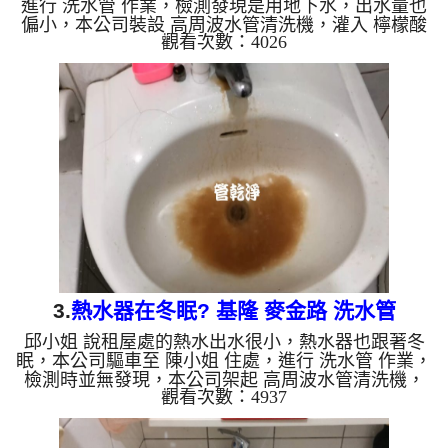
進行 洗水管 作業，檢測發現是用地下水，出水量也
偏小，本公司裝設 高周波水管清洗機，灌入 檸檬酸
觀看次數：4026
至水管，等了約15分，開啟 水管清洗機 ，啟動 螺旋
波 模式，一洗就流出黑色髒水，看起來跟青草茶一
樣，四個多小時後，出水量恢復了。 如是自來水，
如水管老化，會產生鐵鏽跟泥沙堆積，洗出來的水就
會是咖啡色，地下水含有氧化錳，管壁上會結成黑色
管垢，洗出來的水會跟石油一樣黑，有些洗出綠色的
水，是因為裡面有銅的物質，生鏽產生銅綠，如是藍
色的水，是因為水龍...
3.
熱水器在冬眠? 基隆 麥金路 洗水管
邱小姐 說租屋處的熱水出水很小，熱水器也跟著冬
眠，本公司驅車至 陳小姐 住處，進行 洗水管 作業，
檢測時並無發現，本公司架起 高周波水管清洗機，
觀看次數：4937
灌入 檸檬酸 至管路裡面，等了約15分，開啟 水管清
洗機 ，啟動 螺旋波 模式，一洗水管就是棕色髒水，
越洗就越髒，髒水狂噴，如下圖片影片，兩個小時