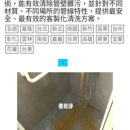
術，能有效清除管壁髒污，並針對不同
材質、不同場所的管線特性，提供最安
全、最有效的客製化清洗方案。
全部
基隆
台北
新北
桃園
新竹
苗栗
台中
彰化
雲林
南投
嘉義
台南
高雄
屏東
宜蘭
花蓮
台東
1