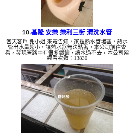
10.
基隆 安樂 樂利三街 清洗水管
當天客戶 謝小姐 來電告知，家裡熱水管堵塞，熱水
管出水量超小，讓熱水器無法點著，本公司前往查
看，發現管路中有很多鐵鏽，讓水過不去，本公司架
觀看次數：13830
設起 水管清洗機 ，並開始 洗水管 ， 過程中 不斷的
噴出髒水，如下影片， 水管清洗 沒一會，管路堵住
了，於是改用特殊工法來 清洗水管 ，約兩個小時，
水管終於能正常出水，客戶非常高興，可以洗澡了。
清洗水管, 水管清洗, 洗水管, 熱水管堵塞, 熱水忽冷忽
熱 ...