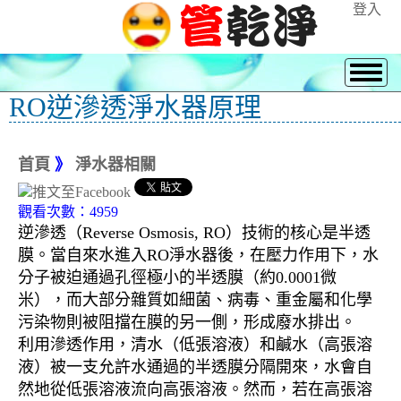
登入
RO逆滲透淨水器原理
首頁
》
淨水器相關
觀看次數：4959
逆滲透（Reverse Osmosis, RO）技術的核心是半透
膜。當自來水進入RO淨水器後，在壓力作用下，水
分子被迫通過孔徑極小的半透膜（約0.0001微
米），而大部分雜質如細菌、病毒、重金屬和化學
污染物則被阻擋在膜的另一側，形成廢水排出。
利用滲透作用，清水（低張溶液）和鹹水（高張溶
液）被一支允許水通過的半透膜分隔開來，水會自
然地從低張溶液流向高張溶液。然而，若在高張溶