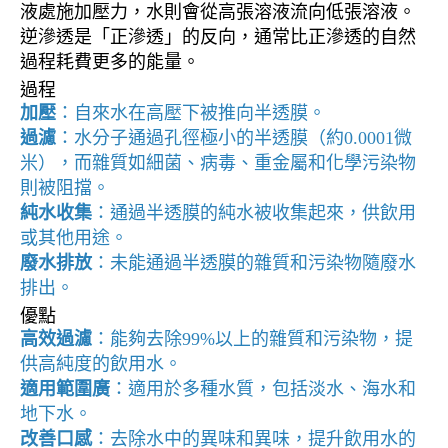
液處施加壓力，水則會從高張溶液流向低張溶液。
逆滲透是「正滲透」的反向，通常比正滲透的自然
過程耗費更多的能量。
過程
加壓
：自來水在高壓下被推向半透膜。
過濾
：水分子通過孔徑極小的半透膜（約0.0001微
米），而雜質如細菌、病毒、重金屬和化學污染物
則被阻擋。
純水收集
：通過半透膜的純水被收集起來，供飲用
或其他用途。
廢水排放
：未能通過半透膜的雜質和污染物隨廢水
排出。
優點
高效過濾
：能夠去除99%以上的雜質和污染物，提
供高純度的飲用水。
適用範圍廣
：適用於多種水質，包括淡水、海水和
地下水。
改善口感
：去除水中的異味和異味，提升飲用水的