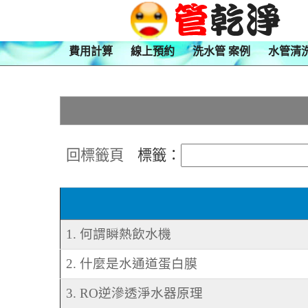
費用計算
線上預約
洗水管 案例
水管清
回標籤頁
標籤：
1. 何謂瞬熱飲水機
2. 什麼是水通道蛋白膜
3. RO逆滲透淨水器原理