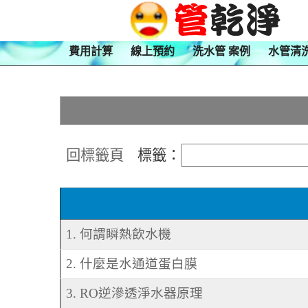
費用計算
線上預約
洗水管 案例
水管清
回標籤頁
標籤：
1. 何謂瞬熱飲水機
2. 什麼是水通道蛋白膜
3. RO逆滲透淨水器原理