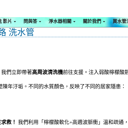
洗 影片
問與答
淨水器相關
關於我們
買水管
路 洗水管
，我們立即帶著
高周波清洗機
前往支援。注入弱酸檸檬酸
壁陳年汙垢。不同的水質顏色，反映了不同的居家隱患：
在求救！
我們利用「檸檬酸軟化+高週波脈衝」溫和疏通