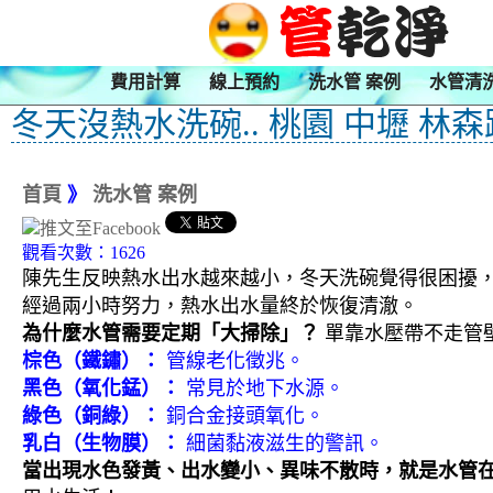
費用計算
線上預約
洗水管 案例
水管清
冬天沒熱水洗碗.. 桃園 中壢 林森
首頁
》
洗水管 案例
觀看次數：1626
陳先生反映熱水出水越來越小，冬天洗碗覺得很困擾
經過兩小時努力，熱水出水量終於恢復清澈。
為什麼水管需要定期「大掃除」？
單靠水壓帶不走管
棕色（鐵鏽）：
管線老化徵兆。
黑色（氧化錳）：
常見於地下水源。
綠色（銅綠）：
銅合金接頭氧化。
乳白（生物膜）：
細菌黏液滋生的警訊。
當出現水色發黃、出水變小、異味不散時，就是水管