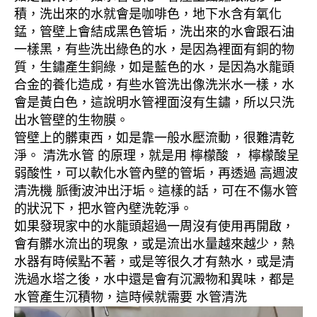
積，洗出來的水就會是咖啡色，地下水含有氧化
錳，管壁上會結成黑色管垢，洗出來的水會跟石油
一樣黑，有些洗出綠色的水，是因為裡面有銅的物
質，生鏽產生銅綠，如是藍色的水，是因為水龍頭
合金的養化造成，有些水管洗出像洗米水一樣，水
會是黃白色，這說明水管裡面沒有生鏽，所以只洗
出水管壁的生物膜。
管壁上的髒東西，如是靠一般水壓流動，很難清乾
淨。 清洗水管 的原理，就是用 檸檬酸 ， 檸檬酸呈
弱酸性，可以軟化水管內壁的管垢，再透過 高週波
清洗機 脈衝波沖出汙垢。這樣的話，可在不傷水管
的狀況下，把水管內壁洗乾淨。
如果發現家中的水龍頭超過一周沒有使用再開啟，
會有髒水流出的現象，或是流出水量越來越少，熱
水器有時候點不著，或是等很久才有熱水，或是清
洗過水塔之後，水中還是會有沉澱物和異味，都是
水管產生沉積物，這時候就需要 水管清洗