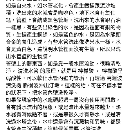
如是自來水，如水管老化，會產生鐵鏽跟泥沙堆
積，洗出來的水就會是咖啡色，地下水含有氧化
錳，管壁上會結成黑色管垢，洗出來的水會跟石油
一樣黑，有些洗出綠色的水，是因為裡面有銅的物
質，生鏽產生銅綠，如是藍色的水，是因為水龍頭
合金的養化造成，有些水管洗出像洗米水一樣，水
會是黃白色，這說明水管裡面沒有生鏽，所以只洗
出水管壁的生物膜。
管壁上的髒東西，如是靠一般水壓流動，很難清乾
淨。 清洗水管 的原理，就是用 檸檬酸 ， 檸檬酸呈
弱酸性，可以軟化水管內壁的管垢，再透過 高週波
清洗機 脈衝波沖出汙垢。這樣的話，可在不傷水管
的狀況下，把水管內壁洗乾淨。
如果發現家中的水龍頭超過一周沒有使用再開啟，
會有髒水流出的現象，或是流出水量越來越少，熱
水器有時候點不著，或是等很久才有熱水，或是清
洗過水塔之後，水中還是會有沉澱物和異味，都是
水管產生沉積物，這時候就需要 水管清洗