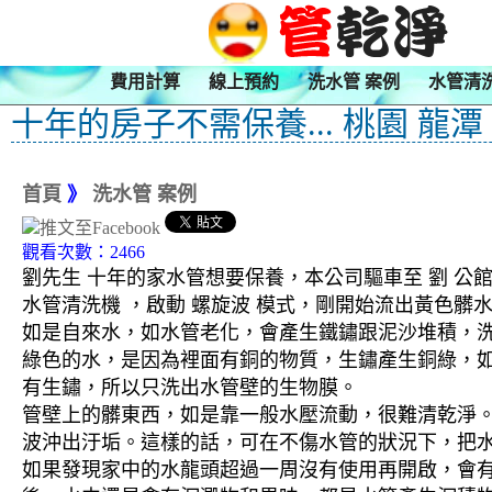
費用計算
線上預約
洗水管 案例
水管清
十年的房子不需保養... 桃園 龍潭
首頁
》
洗水管 案例
觀看次數：2466
劉先生 十年的家水管想要保養，本公司驅車至 劉 公館
水管清洗機 ，啟動 螺旋波 模式，剛開始流出黃色
如是自來水，如水管老化，會產生鐵鏽跟泥沙堆積，
綠色的水，是因為裡面有銅的物質，生鏽產生銅綠，
有生鏽，所以只洗出水管壁的生物膜。
管壁上的髒東西，如是靠一般水壓流動，很難清乾淨。 
波沖出汙垢。這樣的話，可在不傷水管的狀況下，把
如果發現家中的水龍頭超過一周沒有使用再開啟，會