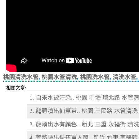
桃園清洗水管
,
桃園水管清洗
,
桃園洗水管
,
清洗水管
相關文章:
1. 自來水被汙染.. 桃園 中壢 環北路 水管
2. 龍頭噴出仙草茶.. 桃園 三民路 水管清洗
3. 龍頭出水有顏色.. 新北 三重 永福街 清
4. 管路驗出退伍軍人菌.. 新竹 竹東 某醫院