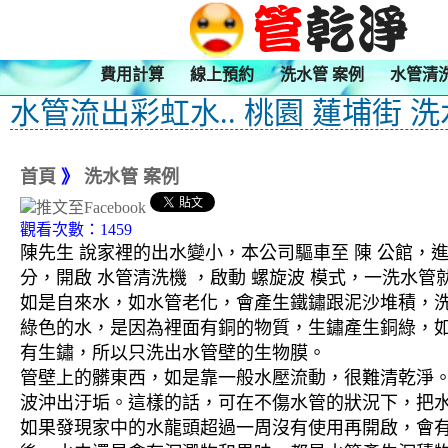
費用計算
線上預約
洗水管 案例
水管清
水管流出彩虹水.. 桃園 蓮埔街 
首頁
》
洗水管 案例
觀看次數：1459
陳先生 說家裡的出水變小，本公司驅車至 陳 公館，進
分，開啟 水管清洗機 ，啟動 螺旋波 模式，一洗
如是自來水，如水管老化，會產生鐵鏽跟泥沙堆積，
綠色的水，是因為裡面有銅的物質，生鏽產生銅綠，
有生鏽，所以只洗出水管壁的生物膜。
管壁上的髒東西，如是靠一般水壓流動，很難清乾淨。 
波沖出汙垢。這樣的話，可在不傷水管的狀況下，把
如果發現家中的水龍頭超過一周沒有使用再開啟，會