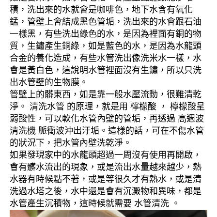
積，洗出來的水就會是咖啡色，地下水含有氧化
錳，管壁上會結成黑色管垢，洗出來的水會跟石油
一樣黑，有些洗出綠色的水，是因為裡面有銅的物
質，生鏽產生銅綠，如是藍色的水，是因為水龍頭
合金的養化造成，有些水管洗出像洗米水一樣，水
會是黃白色，這說明水管裡面沒有生鏽，所以只洗
出水管壁的生物膜。
管壁上的髒東西，如是靠一般水壓流動，很難清乾
淨。 清洗水管 的原理，就是用 檸檬酸 ， 檸檬酸呈
弱酸性，可以軟化水管內壁的管垢，再透過 高週波
清洗機 脈衝波沖出汙垢。這樣的話，可在不傷水管
的狀況下，把水管內壁洗乾淨。
如果發現家中的水龍頭超過一周沒有使用再開啟，
會有髒水流出的現象，或是流出水量越來越少，熱
水器有時候點不著，或是等很久才有熱水，或是清
洗過水塔之後，水中還是會有沉澱物和異味，都是
水管產生沉積物，這時候就需要 水管清洗 。