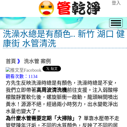
登入
洗澡水總是有顏色.. 新竹 湖口 健
康街 水管清洗
首頁
》
洗水管 案例
觀看次數：1134
方先生反映洗澡時總是有顏色，洗澡時總是不安，
我們立即帶著
高周波清洗機
前往支援。注入弱酸檸
檬酸靜置軟化後，螺旋脈衝一啟動，龍頭瞬間噴出
黃水！源源不絕，經過兩小時努力，出水變乾淨出
水量也變大了。
為什麼水管需要定期「大掃除」？
單靠水壓帶不走
管壁陳年汙垢。不同的水質顏色，反映了不同的居