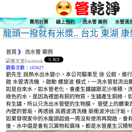
費用計算
線上預約
洗水管 案例
水管清
龍頭一撥就有米漿.. 台北 東湖 
首頁
》
洗水管 案例
觀看次數：165027
劉先生 說熱水出水變小，本公司驅車至 徐 公館，進行
啟 水管清洗機 ，啟動 螺旋波 模式，一洗水管就流
如是自來水，如水管老化，會產生鐵鏽跟泥沙堆積，
綠色的水，是因為裡面有銅的物質，生鏽產生銅綠，
有生鏽，所以只洗出水管壁的生物膜。 管壁上的髒東西
內壁的管垢，再透過 高週波清洗機 脈衝波沖出汙垢
如果發現家中的水龍頭超過一周沒有使用再開啟，會
後，水中還是會有沉澱物和異味，都是水管產生沉積物