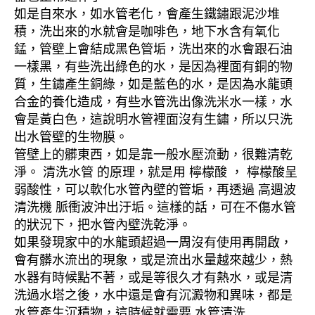
如是自來水，如水管老化，會產生鐵鏽跟泥沙堆
積，洗出來的水就會是咖啡色，地下水含有氧化
錳，管壁上會結成黑色管垢，洗出來的水會跟石油
一樣黑，有些洗出綠色的水，是因為裡面有銅的物
質，生鏽產生銅綠，如是藍色的水，是因為水龍頭
合金的養化造成，有些水管洗出像洗米水一樣，水
會是黃白色，這說明水管裡面沒有生鏽，所以只洗
出水管壁的生物膜。
管壁上的髒東西，如是靠一般水壓流動，很難清乾
淨。 清洗水管 的原理，就是用 檸檬酸 ， 檸檬酸呈
弱酸性，可以軟化水管內壁的管垢，再透過 高週波
清洗機 脈衝波沖出汙垢。這樣的話，可在不傷水管
的狀況下，把水管內壁洗乾淨。
如果發現家中的水龍頭超過一周沒有使用再開啟，
會有髒水流出的現象，或是流出水量越來越少，熱
水器有時候點不著，或是等很久才有熱水，或是清
洗過水塔之後，水中還是會有沉澱物和異味，都是
水管產生沉積物，這時候就需要 水管清洗