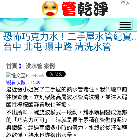
登入
恐怖巧克力水！二手屋水管紀實..
台中 北屯 環中路 清洗水管
首頁
》
洗水管 案例
觀看次數：1549
最近張小姐買了二手屋的熱水管堵住。我們驅車前
往檢查後，立刻架起高周波水管清洗機，並注入弱
酸性檸檬酸靜置軟化管垢。
不出所料，螺旋波模式一啟動，髒水瞬間變成濃郁
的「巧克力可可」！這就是長年累積在管壁的泥沙
與鐵鏽。經過兩個多小時的努力，水終於從汙濁轉
為乾淨，熱水也恢復出水量。