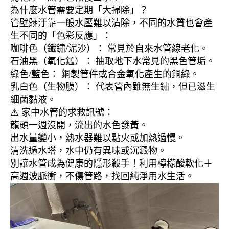
為什麼水管需要定期「大掃除」？
管壁髒汙靠一般水壓難以清除，不同的水質也會產
生不同的「色彩反應」：
咖啡色（鐵鏽/泥沙）： 常見於自來水管線老化。
石油黑（氧化錳）： 抽取地下水常見的黑色管垢。
綠色/藍色： 銅製管件或合金氧化產生的銅綠。
乳白色（生物膜）： 代表管內雖無生鏽，但已滋生
細菌黏液。
⚠️ 家中水管的求救訊號：
龍頭一週沒開，流出的水色發黃。
出水量變小，熱水器難以點火或加熱過慢。
清洗過水塔，水中仍有異味或沉澱物。
別讓水管成為健康的隱形殺手！利用檸檬酸軟化＋
高週波脈衝，不傷管路，找回純淨用水生活。