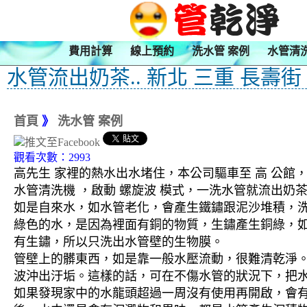
費用計算
線上預約
洗水管 案例
水管清
水管流出奶茶.. 新北 三重 長壽街
首頁
》
洗水管 案例
觀看次數：2993
高先生 家裡的熱水出水堵住，本公司驅車至 高 公館，
水管清洗機 ，啟動 螺旋波 模式，一洗水管就流出
如是自來水，如水管老化，會產生鐵鏽跟泥沙堆積，
綠色的水，是因為裡面有銅的物質，生鏽產生銅綠，
有生鏽，所以只洗出水管壁的生物膜。
管壁上的髒東西，如是靠一般水壓流動，很難清乾淨。 
波沖出汙垢。這樣的話，可在不傷水管的狀況下，把
如果發現家中的水龍頭超過一周沒有使用再開啟，會