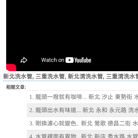
新北洗水管
,
三重洗水管
,
新北清洗水管
,
三重清洗水
相關文章:
1. 龍頭一撥就有咖啡... 新北 汐止 東勢街
2. 龍頭出水有味道... 新北 永和 永元路 洗
3. 剛換濾心就變色.. 新北 鶯歌 德昌二街 
4. 水管裡面有異物.. 新北 新店 秀水路 水