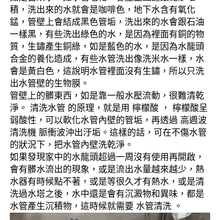
積，洗出來的水就會是咖啡色，地下水含有氧化
錳，管壁上會結成黑色管垢，洗出來的水會跟石油
一樣黑，有些洗出綠色的水，是因為裡面有銅的物
質，生鏽產生銅綠，如是藍色的水，是因為水龍頭
合金的養化造成，有些水管洗出像洗米水一樣，水
會是黃白色，這說明水管裡面沒有生鏽，所以只洗
出水管壁的生物膜。
管壁上的髒東西，如是靠一般水壓流動，很難清乾
淨。 清洗水管 的原理，就是用 檸檬酸 ， 檸檬酸呈
弱酸性，可以軟化水管內壁的管垢，再透過 高週波
清洗機 脈衝波沖出汙垢。這樣的話，可在不傷水管
的狀況下，把水管內壁洗乾淨。
如果發現家中的水龍頭超過一周沒有使用再開啟，
會有髒水流出的現象，或是流出水量越來越少，熱
水器有時候點不著，或是等很久才有熱水，或是清
洗過水塔之後，水中還是會有沉澱物和異味，都是
水管產生沉積物，這時候就需要 水管清洗 。