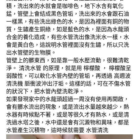
積，洗出來的水就會是咖啡色，地下水含有氧化
錳，管壁上會結成黑色管垢，洗出來的水會跟石油
一樣黑，有些洗出綠色的水，是因為裡面有銅的物
質，生鏽產生銅綠，如是藍色的水，是因為水龍頭
合金的養化造成，有些水管洗出像洗米水一樣，水
會是黃白色，這說明水管裡面沒有生鏽，所以只洗
出水管壁的生物膜。
管壁上的髒東西，如是靠一般水壓流動，很難清乾
淨。 清洗水管 的原理，就是用 檸檬酸 ， 檸檬酸呈
弱酸性，可以軟化水管內壁的管垢，再透過 高週波
清洗機 脈衝波沖出汙垢。這樣的話，可在不傷水管
的狀況下，把水管內壁洗乾淨。
如果發現家中的水龍頭超過一周沒有使用再開啟，
會有髒水流出的現象，或是流出水量越來越少，熱
水器有時候點不著，或是等很久才有熱水，或是清
洗過水塔之後，水中還是會有沉澱物和異味，都是
水管產生沉積物，這時候就需要 水管清洗