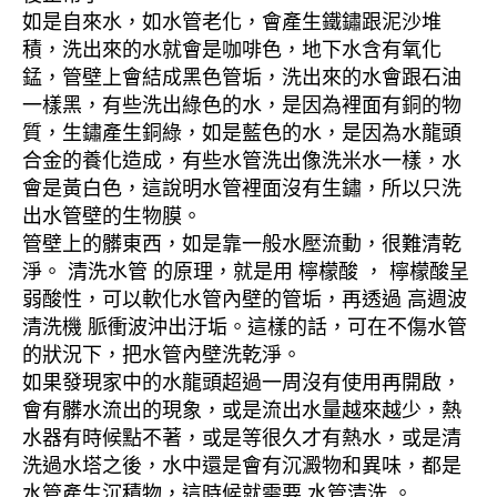
如是自來水，如水管老化，會產生鐵鏽跟泥沙堆
積，洗出來的水就會是咖啡色，地下水含有氧化
錳，管壁上會結成黑色管垢，洗出來的水會跟石油
一樣黑，有些洗出綠色的水，是因為裡面有銅的物
質，生鏽產生銅綠，如是藍色的水，是因為水龍頭
合金的養化造成，有些水管洗出像洗米水一樣，水
會是黃白色，這說明水管裡面沒有生鏽，所以只洗
出水管壁的生物膜。
管壁上的髒東西，如是靠一般水壓流動，很難清乾
淨。 清洗水管 的原理，就是用 檸檬酸 ， 檸檬酸呈
弱酸性，可以軟化水管內壁的管垢，再透過 高週波
清洗機 脈衝波沖出汙垢。這樣的話，可在不傷水管
的狀況下，把水管內壁洗乾淨。
如果發現家中的水龍頭超過一周沒有使用再開啟，
會有髒水流出的現象，或是流出水量越來越少，熱
水器有時候點不著，或是等很久才有熱水，或是清
洗過水塔之後，水中還是會有沉澱物和異味，都是
水管產生沉積物，這時候就需要 水管清洗 。