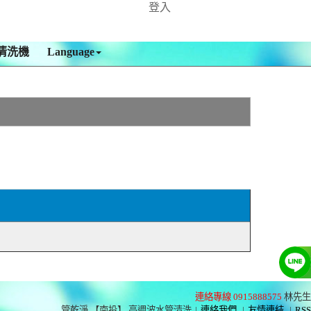
登入
清洗機
Language
連絡專線 0915888575
林先生
管乾淨 【南投】 高週波水管清洗
|
連絡我們
|
友情連結
|
RSS