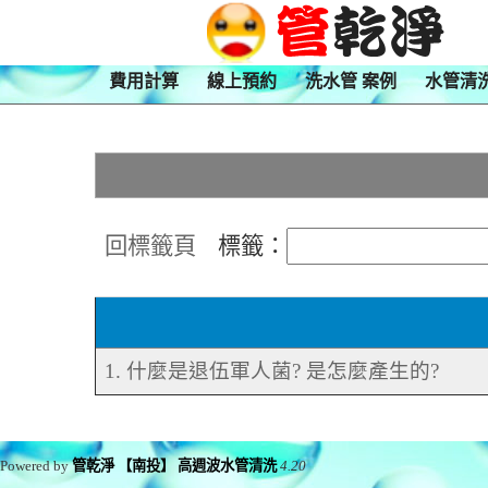
費用計算
線上預約
洗水管 案例
水管清
回標籤頁
標籤：
1. 什麼是退伍軍人菌? 是怎麼產生的?
Powered by
管乾淨 【南投】 高週波水管清洗
4.20