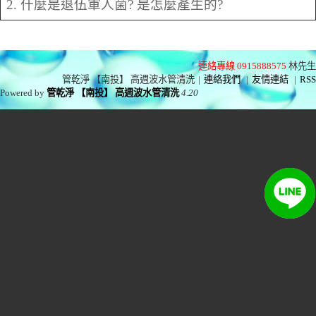
2. 什麼是退伍軍人菌? 是怎麼產生的?
連絡專線 0915888575
林先生
管乾淨 【南投】 高週波水管清洗
|
連絡我們
|
友情連結
|
RSS
Powered by
管乾淨 【南投】 高週波水管清洗
4.20