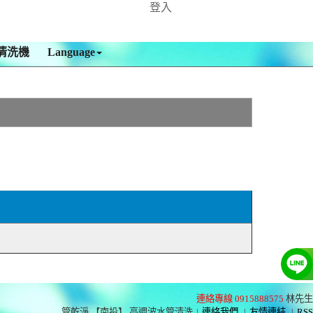
登入
清洗機
Language
連絡專線 0915888575
林先生
管乾淨 【南投】 高週波水管清洗
|
連絡我們
|
友情連結
|
RSS