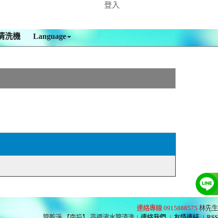
登入
清洗機
Language
連絡專線 0915888575
林先生
管乾淨 【南投】 高週波水管清洗
|
連絡我們
|
友情連結
|
RSS