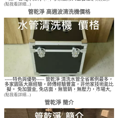
例，利用「高週波水管清洗工法」，在不破壞裝潢、
(點我看詳細...)
不使用化學藥劑的前提下，達到 99.5% 的管道疏通與
管乾淨 高週波清洗機價格
除垢成功率。 在冬天時 熱水忽冷忽熱 ，像在洗三溫
暖、戰鬥澡，整理三個解決方式?️ 1. 檢查熱水器 檢
查熱水器電池電量，是否有正常運作？直接將水龍頭
開到熱水最左邊，觀察出水量，是否有一拇指大小
2. 檢查蓮蓬頭是否堵塞 水壓會影響到熱水器的，可
以先檢查蓮蓬頭 是不是被塞住了，因出水被堵住，
出水量不足，就會忽冷忽熱 3. 水管堵住，導致水壓
太小 上述都檢查後沒改善，以為是熱水器有問題，
卻不知道可能是熱水器下方的三角凡爾堵塞，或是熱
水管生鏽造成水管管壁堵塞，水壓不足讓熱水器無法
正常運作。 點擊看案例 當水龍頭打開時，發現水有
異味及顏色，每次洗手或洗澡後，皮膚會覺得莫名的
發癢，都是管壁上種種的雜質及細菌造成的。 以下
為精選影片分享 台北市 士林區 芝玉路二段 清洗水
-----特色與優勢----- 管乾淨 清洗水管全省案例最多，
管 彰化 花壇 清洗水管 南投 竹山 某公司 竹北白
多家園區大廠經驗，師傅經驗豐富，非他家技術能比
地 水管清洗 香山 福樹街 清洗水管 - 我家有泡沫紅
擬。 免加盟金, 免店面，無管銷，無壓力，市場大,
茶 新竹南大路 水管清洗 之我家有果汁 以下為精選
免綁約，低風險，高報酬 有口碑的案例經驗 使用本
(點我看詳細...)
圖片分享
公司的水管清洗設備，到現場施工成功率99.5%(他家
管乾淨 簡介
還在90%成功率)，案例影音占全台90%，您沒有看
錯，全台90%的案例幾乎都是管乾淨的學生提供，如
果要學技術請到管乾淨 水管清洗 訓練。 為何選管