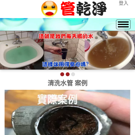
登入
熱水忽冷忽熱 請洽 0915888575
林先生
清洗水管 案例