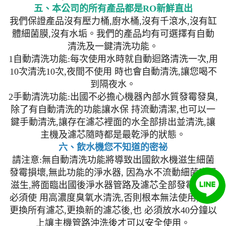
五、本公司的所有產品都是RO新鮮直出
我們保證產品沒有壓力桶,廚水桶,沒有千滾水,沒有缸
體細菌膜,沒有水垢。我們的產品均有可選擇有自動
清洗及一鍵清洗功能。
1自動清洗功能:每次使用水時就自動迴路清洗一次,用
10次清洗10次,夜間不使用 時也會自動清洗,讓您喝不
到隔夜水。
2手動清洗功能:出國不必擔心機器內部水質發霉發臭,
除了有自動清洗的功能讓水保 持流動清潔,也可以一
鍵手動清洗,讓存在濾芯裡面的水全部排出並清洗,讓
主機及濾芯隨時都是最乾淨的狀態。
六、飲水機您不知道的密祕
請注意:無自動清洗功能將導致出國飲水機滋生細菌
發霉損壞,無此功能的淨水器, 因為水不流動細菌容易
滋生,將面臨出國後淨水器管路及濾芯全部發霉生菌,
必須使 用高濃度臭氧水清洗,否則根本無法使用,必須
更換所有濾芯,更換新的濾芯後,也 必須放水40分鐘以
上讓主機管路沖洗後才可以安全使用。