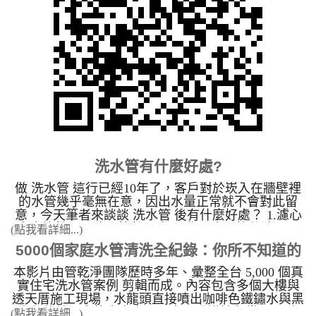
水質、恢復水壓，讓全家人的健康從源頭把關。 我
垢洗淨作業及水質改善工程。 二、開放全省加盟經
們採用先進的專業工法，能有效清除管壁髒污，並針
銷，並提供各種技術轉移。 為什麼要洗水管： 目
對不同材質、不同場所的管線特性，提供最安全、最
前生活品質提高及對養生的概念高漲，卻不知水管裡
有效的客製化清洗方案。 水管清洗機價格及內容
面有重金屬及細菌，以為只要裝了RO逆滲透就可以
專業級水管清洗設備-高周波清洗機(多家園區大廠指
安心的用水，卻不知道淨水器只能把雜質過濾乾淨，
定機種) 水管清洗機功能介紹 微電腦控制循環清洗 1.
無法處理細菌，同時在洗澡時也不知重金屬會慢慢從
水槌沖擊清洗模式 2.脈衝剝離清洗模
人體皮膚吸收至體內，日積月累會造成皮膚病變，所
式 3.螺旋波清洗模式 施
以本公司努力推廣給大眾了解，讓大眾能重視家庭
工時間短、低噪音，不須破壞建築物結構。 不使用
水管清洗 的重要性。 因台灣工業發達並不斷的進
臭氧或任何化學藥劑，無殘留疑慮。 高周波水管
步，導致各種的污染產生，間接或直接的影響到水的
清洗機功能展示影音 水管清洗機 設備項目 專業水管
品質。長久以來，人們對於生活用水的維護。對於
清洗機規格 (型號：JP-02) 110V 電壓 主機重量 5.5
洗水管 非常陌生。其原因是 清洗水管 技術及機台是
洗水管有什麼好處?
公斤 (含黑色航空箱) 單人即可輕鬆攜帶 操作壓力 最
由日本引進，台灣以前沒有這種技術。多方面思考，
大使用壓力 1.4 mpa 安全可控，確保輸出壓力 遙控距
水塔需要定期清洗，那自來 水管清洗 需不需要定期
做 洗水管 這行已經10年了，客戶對於崁入在牆壁裡
離 水平傳輸距離 30 - 150 公尺 高穿透力遙控，操作
清洗呢? 台灣定期洗水塔，日本卻定期清洗水管，
的水管幾乎毫無在意，因出水量正常就不會對此留
無障礙 清洗模式 1. 水槌衝擊 2. 脈衝剝離 3. 螺旋波
為什麼？日本非常重視生活品質，1970年前就研發出
意，今天筆者來談談 洗水管 後有什麼好處？ 1.濾心
清洗 微電腦控制電磁閥 尺寸 W265/B365/H360 (mm)
清洗水管 的相關技術 。台灣引用日本的 清洗水管 技
壽命比較長，濾心比較不容易髒 原本更換後濾心一
(點我看詳細...)
輕量化設計 適用環境 住宅／工廠／醫院／旅館 / 學
術，讓我們能處理自來水管的問題。 因水管和水塔
個禮拜就會變紅的，洗完後六個月都不會髒，可省下
5000個家庭水管清洗全紀錄：你所不知道的
校 / 工廠機台 多家科學園區大廠指定機種 標準配備
比起來，自來水管管徑小、平面流動、走向彎曲，本
不少成本。 &nbsp; 2.不須買桶裝水就� ...
日本 HITACHI 空壓機 (11KG)、高壓氣管3條、添加
來就比較容易堵塞卡垢，其骯髒的程度可想而知。水
本影片由管乾淨團隊歷時多年、彙整全台 5,000 個真
自來水管壁污染
藥劑桶 開箱即用 外箱 黑色航空箱 不怕髒 過壓保護
管經過長時間的使用，污泥、藻類、病菌，以及水中
實住宅洗水管案例 剪輯而成。內容包含多個大樓與
是 本機特色 人性化操作介面，操作簡便，初次使
所含各種的各種重金屬， 便附著於水管的管壁上；
透天厝施工現場，水龍頭直接噴出咖啡色鐵鏽水與黑
用即可輕易上手 售後服務完備，設備非人為保固三
加上水管長時間得使用所產生得鏽蝕， 種種的“東
綠色菌藻污水的真實畫面（畫面恐謹慎觀賞）。 本
(點我看詳細...)