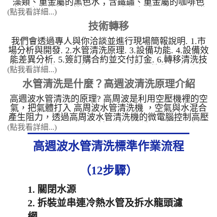
藻類、重金屬的黑色水；含鐵鏽、重金屬的咖啡色
水；含有菌藻類的綠水。 汙水顏色濃淡也會因為當
(點我看詳細...)
地的水質、水壓、水管的長短有所不一樣。 &nbsp;
技術轉移
乳白色水 這顏色的水含有雜菌類。 ...
我們會透過專人與你洽談並進行現場簡報說明. 1.市
場分析與開發. 2.水管清洗原理. 3.設備功能. 4.設備效
能差異分析. 5.簽訂購合約並交付訂金. 6.轉移清洗技
術(現場教學)，設備操作說明. 7.接案教學. 8.網路行
(點我看詳細...)
銷教學. 9.高週波設備保固期自交機起算3年.人為操作
水管清洗是什麼？高週波清洗原理介紹
不當及外力造成損害不 ...
高週波水管清洗的原理? 高周波是利用空壓機裡的空
氣，把氣體打入 高周波水管清洗機 ，空氣與水混合
產生阻力，透過高周波水管清洗機的微電腦控制高壓
電磁閥，一開一關之間就形成高周波。 &nbsp; 高周
(點我看詳細...)
波 水管清洗機 的微電腦控制高壓電磁閥，形成以下
高週波水管清洗標準作業流程
三種模式 1. 水槌衝擊清洗模式：連 ...
（12步驟）
1. 關閉水源
2. 拆裝並串連冷熱水管及拆水龍頭濾
網