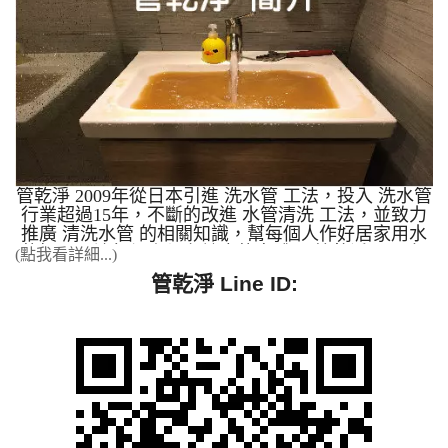
乾淨? 管乾淨超過15年的專業技術，擁有全省清洗案
例最多清洗管路經驗，公司不斷的精進技術與經驗累
積，可提供給加盟商學習，我們提供完善的機器教
學、現場手把手清洗教學、建立口碑形象、不斷創新
都是管乾淨努力的成果。高週波管路清洗機是採用日
本規格，簡單操作，輕鬆上手是管乾淨的宗旨。 管
乾淨對於洗水管的投入研發與創新、教育客戶、服務
客戶、也培育專業的管路清洗師傅。讓客戶能獲取最
大的滿意度為目標。管乾淨很重視服務態度與客戶滿
意度，讓這個水管清洗的行業可以發揚光大，我們就
是希望讓加盟商們可以比管乾淨技術更精良，服務更
管乾淨 2009年從日本引進 洗水管 工法，投入 洗水管
好。 我們擁有全台灣最全面、最多元的清洗水管成
行業超過15年，不斷的改進 水管清洗 工法，並致力
功案例(全省實際案例最多)，無論您的需求多複雜，
推廣 清洗水管 的相關知識，幫每個人作好居家用水
我們都有專業的解決方案與實戰經驗： 高規格廠房
的把關，讓每個人都有健康的身體。 管乾淨 2012年
(點我看詳細...)
設備清洗： 科學園區： 精密儀器與機台管路的專業
自創特殊 清洗水管 方法，並引進日本水管清洗機，
管乾淨 Line ID:
清洗案例，確保生產製程不受影響。 食品工廠： 嚴
開放廠商加盟。 管乾淨 2014年 全省 洗水管 案例最
格標準的生產管線與機台清洗，符合最高衛生要求。
多，成功案例高達99.5%。 本公司全省實際案例最
工廠散熱設備： 專業清洗散熱系統的機台與管路，
多，提供加盟經銷商最新自來水管清洗洗淨技術，來
有效提升降溫效率，節省能源。 營業與公共場所管
為各地的住宅／工廠／醫院／學校 / 工廠機台做自來
路維護： 飯店旅館： 徹底清洗全館管線，為您的顧
水管清洗服務。本公司不收加盟業者之加盟金、權利
客提供潔淨、穩定的用水品質。 學校、公家機
金，並提供加盟業者技術轉移及市場開發資訊，水管
關： 定期維護校園及辦公場所水管，保障師生與民
清洗機可應用於：醫院／學校／ 工廠機台與一般住
眾用水安全。 一般家庭安心用水保障： 一般住家、
宅的給自來水管污垢洗淨。 營業項目： 一、一般住
透天厝、公寓大樓： 專業深度清洗家用水管，改善
家、機關學校、飯店、公司、工廠機台各項管路之管