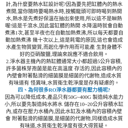
計,為什麼要熱水缸設計呢?因為要先把缸體內的熱水
煮開,當你隨時要喝熱水時,按觸龍頭可即時喝到熱開
水,熱水是先煮好保溫在抽出來使用,所以這不是瞬熱
喔!這是千滾水,因此當缸體的熱開 水降溫時就會自動
煮沸1次,甚至半夜也在自動加熱煮沸,所以每天都要自
動加熱煮沸 幾十次以上,這是耗電的原因,這也會造成
水產生物質變質,而起化學作用而可能產 生對身體不
好的亞硝酸鹽,理論來說應不適合飲用。
2.淨水器主機內的熱缸體通常大小都超過5公升容積,
許多菌株芽孢菌是能在高溫度 存活的,因此容積內的
內壁會附著黏滑的細菌膜是細菌的代謝物,造成水質
有味道有 怪異味,水質衛生乾淨度是存有疑慮的。
四、為何很多RO淨水器都要有壓力桶呢?
因為可以降低成本,產品只有50G~400G 製造純水能力
小,所以要先製造純水將水 儲存在10~20公升容積水缸
內,或存在壓力水桶內,因此水缸及水桶內的容積內壁
會 附著黏滑的細菌膜,是細菌的代謝物,同樣造成水質
有味道,水質衛生乾淨度有很大得質疑。