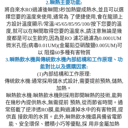
2.瞬熱主要功能:
將自來水RO過濾後瞬間3秒加熱變成熱水,並且可以選
擇您要的溫度來使用,通常為 了便捷使用,會在龍頭上
方設計溫度顯示/常溫/45/65/85/95/100/按下您要的溫
度,就可以在瞬間取得您要的溫度水,請注意無論是幾
度都是可以生飲的,因為是RO 濾芯過濾為0.0001UM
微米孔徑(病毒0.01UM)(金屬鉛亞硝酸鹽0.005UM)可
以 阻擋60多種有害物質
3.瞬熱飲水機與傳統飲水機內部結構和工作原理、功
能對比以及選購因素:
(1)內部結構和工作原理:
傳統飲水機:通常採用儲水式設計,需要提前預熱,儲熱,
加熱。
瞬熱飲水機:瞬熱飲水機則採用即開瞬熱的技術,能夠
在幾秒內提供熱水,無需提前 預熱,從而節省時間。通
常搭載了逆滲透RO膜,能夠過濾掉水中的有害物質,提
供直 接飲用的水質。此外,瞬熱飲水機還具備省電節
能、安全環保、體積小巧等優點,採 用非金屬加熱