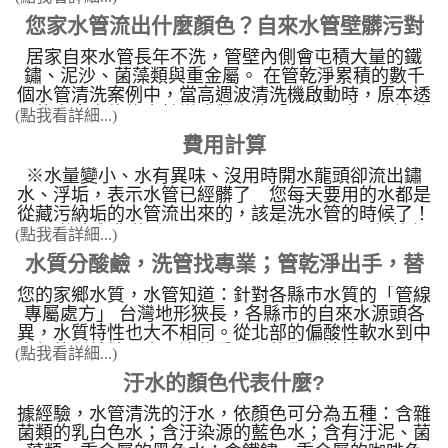
年。 具多段週波功能：水槌、脈衝波、螺旋波、遙
西”,都必須經過水管，熱水管的彎頭部份為了耐熱又
影片核心展示之技術與用水知識： 水管卡垢的成
控功能，另具備完整顯示操作介面。 具備功能：螺
多使用容易氧化生銹的鐵製品，不到五年就開始銹
您家水管流出什麼顏色？自來水管壁髒污對
因： 自來水中的鈣鎂離子、餘氯與老� ...
旋波脈衝剝離、水槌沖擊、脈衝剝離清洗、高穿透遙
蝕，不到十年就開始產生銹片和銹塊，造成容易 水
居家自來水管長年不洗，管壁內側會屯積大量的鐵
水質與水壓的關鍵影響
控、脈衝時間設定。 適用範圍：公寓、透天、園區
管阻塞 ，導致水流量變小及產生鐵銹水，此外銹蝕
鏽、泥沙、菌藻類與重金屬。 在管乾淨累積的數千
大廠、民宿、旅館、露營區、大型醫院、塑膠射出工
粗糙的管壁更容易藏污納垢，大量屯積細菌藻類、污
個水管清洗案例中，當高週波清洗機啟動時，原本透
廠、食品工廠、學校。 水管清洗示意圖： 水管清
泥和各種重金屬物質，隨著時間一點一滴地被我們吸
明的自來水往往會轉變成驚人的「五彩污水」。這些
洗機 照片 機台管路
(點我看詳細...)
收入我們身體體內，很容易引起身體的健康及皮膚的
洗出來的污水顏色，直接對應了管線內部的特定化學
紅腫，這樣的用水品質能安心使用嗎? 自來水管比水
費用計算
與生物污染物： 水管污水顏色與污染物� ...
塔還要髒，水塔半年洗一次，水管卻從來不清洗，房
子有幾歲，自來水管就幾年沒洗，本公司積極推廣
※水量變小、水有異味、沒用時開水龍頭卻流出鏽
自來水水管清洗 的重要性。
水、浮垢，表示水管已經髒了 您每天要用的水都是
從藏污納垢的水管流出來的，該是洗水管的時候了！
下單後會與您約時間，工作時間約2小時，屋齡較久
(點我看詳細...)
的房子清洗時間加長(不加價)，歡迎來留言洽詢！
水質分酸鹼，洗管找專業；管乾淨出手，替
您的家鄉水質，水管知道：針對各縣市水質的「管線
您的水管洗乾淨
專屬處方」 台灣地形狹長，各縣市的自來水源頭各
異，水質特性也大不相同。從北部的偏酸性軟水到中
南部的偏鹼性硬水，這些看不見的化學特性，正24小
(點我看詳細...)
時不間斷地影響著您家中的水管與用水設備。 北部
汙水的顏色代表什麼?
地區：酸性水質與鐵鏽的博弈 如雙北、基� ...
據經驗，水管清洗的汙水，依顏色可分為五種：含雜
菌類的乳白色水；含汙染源的藍色水；含有汙泥、菌