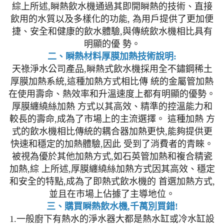
綜上所述,瞬熱飲水機通過其即開瞬熱的技術、直接
飲用的水質以及多樣化的功能, 為用戶提供了更加便
捷、安全和健康的飲水體驗,與傳統飲水機相比具有
明顯的優 勢。
二、瞬熱材料厚膜加熱技術說明:
天祿淨水公司產品,瞬熱式飲水機採用全不鏽鋼稀土
厚膜加熱系統,這種加熱方式相比傳 統的金屬管加熱
在使用壽命、熱效率和升溫速度上都有明顯的優勢。
厚膜纏繞絲加熱 方式以其高效、精準的控溫能力和
較長的壽命,成為了市場上的主流選擇。 這種加熱 方
式的飲水機相比傳統的耦合器加熱更快,能夠提供更
快速和穩定的加熱體驗,因此 受到了消費者的青睞。
被視為優於其他加熱方式,如石英管加熱和複合精瓷
加熱,綜 上所述,厚膜纏繞絲加熱方式因其高效、穩定
和安全的特點,成為了即熱式飲水機的 首選加熱方式,
並且在市場上佔據了主導地位。
三、購買瞬熱飲水機,千萬別買錯!
1.一般廚下有熱水的淨水器大都是熱水缸或冷水缸設