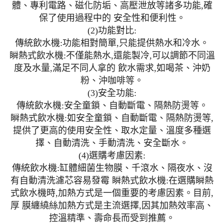
體、專利電路、磁化防垢、高壓泄放等諸多功能,確
保了使用過程中的 安全性和便利性。
(2)功能對比:
傳統飲水機:功能相對簡單,只能提供熱水和冷水。
瞬熱式飲水機:不僅能熱水,還能製冷,可以調節不同溫
度及水量,滿足不同人拿的 飲水需求,如喝茶、沖奶
粉、沖咖啡等。
(3)安全功能:
傳統飲水機:安全童鎖、自動斷電、隔熱防燙等。
瞬熱式飲水機:如安全童鎖、自動斷電、隔熱防燙等,
提供了更高的使用安全性、取水定量、溫度多種選
擇、自動清洗、手動清洗、安全斷水。
(4)選購考慮因素:
傳統飲水機:缸體細菌生物膜、千滾水、隔夜水、沒
有自動清洗濾芯容易發霉 瞬熱式飲水機:在選購瞬熱
式飲水機時,加熱方式是一個重要的考慮因素。目前,
厚 膜纏繞絲加熱方式是主流選擇,因其加熱效率高、
控溫精準、壽命長而受到推薦。