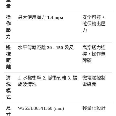
量
操
最大使用壓力
1.4 mpa
安全可控，
作
確保輸出壓
壓
力
力
遙
水平傳輸距離
30 - 150 公尺
高穿透力遙
控
控，操作無
距
障礙
離
清
1. 水槌衝擊 2. 脈衝剝離 3. 螺
微電腦控制
洗
旋波清洗
電磁閥
模
式
尺
W265/B365/H360 (mm)
輕量化設計
寸