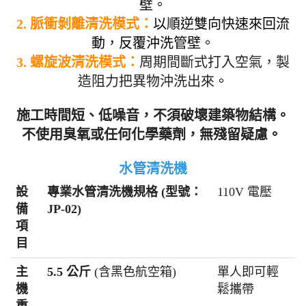
壁。
2. 脈衝剝離清洗模式：
以順逆雙向快速來回流
動，反覆沖洗管壁
。
3. 螺旋波清洗模式
：
周期間斷式打入空氣，製
造阻力把異物沖洗出來
。
施工時間短、低噪音，不須破壞建築物結構。
不使用臭氧或任何化學藥劑，無殘留疑慮。
水管清洗機
設
專業水管清洗機規格 (型號：
110V 電壓
備
JP-02)
項
目
主
5.5 公斤
(含黑色航空箱)
單人即可輕
機
鬆攜帶
重