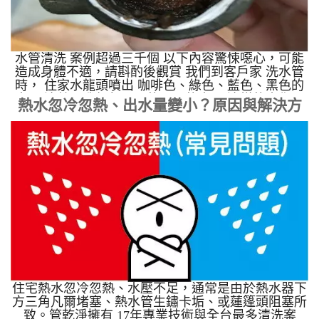
水管清洗 案例超過三千個 以下內容驚悚噁心，可能
造成身體不適，請斟酌後觀賞 我們到客戶家 洗水管
時， 住家水龍頭噴出 咖啡色、綠色、藍色、黑色的
水， 這就是我們每天用的、喝的水， 這樣的水你用
熱水忽冷忽熱、出水量變小？原因與解決方
得安心嗎?
案
住宅熱水忽冷忽熱、水壓不足，通常是由於熱水器下
方三角凡爾堵塞、熱水管生鏽卡垢、或蓮篷頭阻塞所
致。管乾淨擁有 17年專業技術與全台最多清洗案