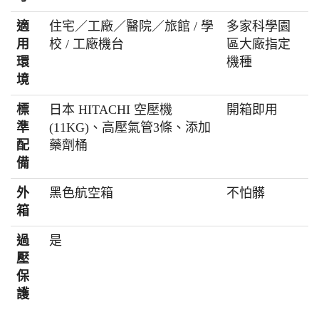
適
住宅／工廠／醫院／旅館 / 學
多家科學園
用
校 / 工廠機台
區大廠指定
環
機種
境
標
日本 HITACHI 空壓機
開箱即用
準
(11KG)、高壓氣管3條、添加
配
藥劑桶
備
外
黑色航空箱
不怕髒
箱
過
是
壓
保
護