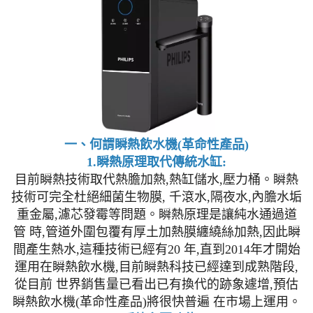
一、何謂瞬熱飲水機(革命性產品)
1.瞬熱原理取代傳統水缸:
目前瞬熱技術取代熱膽加熱,熱缸儲水,壓力桶。瞬熱
技術可完全杜絕細菌生物膜, 千滾水,隔夜水,內膽水垢
重金屬,濾芯發霉等問題。瞬熱原理是讓純水通過道
管 時,管道外圍包覆有厚土加熱膜纏繞絲加熱,因此瞬
間產生熱水,這種技術已經有20 年,直到2014年才開始
運用在瞬熱飲水機,目前瞬熱科技已經達到成熟階段,
從目前 世界銷售量已看出已有換代的跡象遽增,預估
瞬熱飲水機(革命性產品)將很快普遍 在市場上運用。