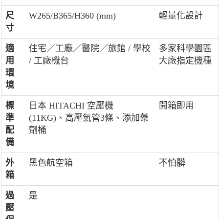
尺
W265/B365/H360 (mm)
輕量化設計
寸
適
住宅／工廠／醫院／旅館 / 學校
多家科學園區
用
/ 工廠機台
大廠指定機種
環
境
標
日本 HITACHI 空壓機
開箱即用
準
(11KG)、高壓氣管3條、添加藥
配
劑桶
備
外
黑色航空箱
不怕髒
箱
過
是
壓