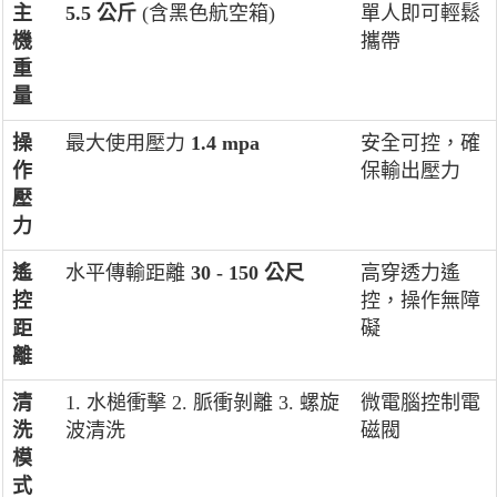
主
5.5 公斤
(含黑色航空箱)
單人即可輕鬆
機
攜帶
重
量
操
最大使用壓力
1.4 mpa
安全可控，確
作
保輸出壓力
壓
力
遙
水平傳輸距離
30 - 150 公尺
高穿透力遙
控
控，操作無障
距
礙
離
清
1. 水槌衝擊 2. 脈衝剝離 3. 螺旋
微電腦控制電
洗
波清洗
磁閥
模
式