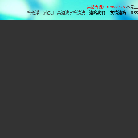
連絡專線 0915888575
林先生
管乾淨 【南投】 高週波水管清洗
|
連絡我們
|
友情連結
|
RSS