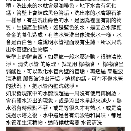
積，洗出來的水就會是咖啡色，地下水含有氧化
錳，管壁上會結成黑色管垢，洗出來的水會跟石油
一樣黑，有些洗出綠色的水，是因為裡面有銅的物
質，生鏽產生銅綠，如是藍色的水，是因為水龍頭
合金的養化造成，有些水管洗出像洗米水一樣，水
會是黃白色，這說明水管裡面沒有生鏽，所以只洗
出水管壁的生物膜。
管壁上的髒東西，如是靠一般水壓流動，很難清乾
淨。 清洗水管 的原理，就是用 檸檬酸 ， 檸檬酸呈
弱酸性，可以軟化水管內壁的管垢，再透過 高週波
清洗機 脈衝波沖出汙垢。這樣的話，可在不傷水管
的狀況下，把水管內壁洗乾淨。
如果發現家中的水龍頭超過一周沒有使用再開啟，
會有髒水流出的現象，或是流出水量越來越少，熱
水器有時候點不著，或是等很久才有熱水，或是清
洗過水塔之後，水中還是會有沉澱物和異味，都是
水管產生沉積物，這時候就需要 水管清洗