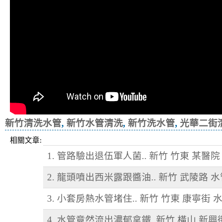
新竹清洗水管
,
新竹水管清洗
,
新竹洗水管
,
光華二街
相關文章:
1. 管路驗出退伍軍人菌.. 新竹 竹東 某醫院
2. 龍頭噴出西米露跟醬油.. 新竹 武陵路 
3. 小套房熱水管堵住.. 新竹 竹東 康寧街 
4. 水管竟然流出濃郁拿鐵..新竹 橫山 新興