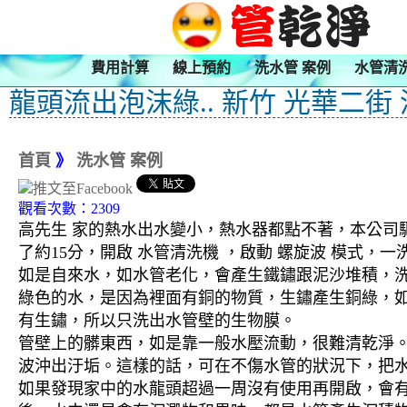
費用計算
線上預約
洗水管 案例
水管清
龍頭流出泡沫綠.. 新竹 光華二街
首頁
》
洗水管 案例
觀看次數：2309
高先生 家的熱水出水變小，熱水器都點不著，本公司驅
了約15分，開啟 水管清洗機 ，啟動 螺旋波 模式
如是自來水，如水管老化，會產生鐵鏽跟泥沙堆積，
綠色的水，是因為裡面有銅的物質，生鏽產生銅綠，
有生鏽，所以只洗出水管壁的生物膜。
管壁上的髒東西，如是靠一般水壓流動，很難清乾淨。 
波沖出汙垢。這樣的話，可在不傷水管的狀況下，把
如果發現家中的水龍頭超過一周沒有使用再開啟，會