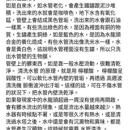
如是自來水，如水管老化，會產生鐵鏽跟泥沙堆
積，洗出來的水就會是咖啡色，地下水含有氧化
錳，管壁上會結成黑色管垢，洗出來的水會跟石油
一樣黑，有些洗出綠色的水，是因為裡面有銅的物
質，生鏽產生銅綠，如是藍色的水，是因為水龍頭
合金的養化造成，有些水管洗出像洗米水一樣，水
會是黃白色，這說明水管裡面沒有生鏽，所以只洗
出水管壁的生物膜。
管壁上的髒東西，如是靠一般水壓流動，很難清乾
淨。 清洗水管 的原理，就是用 檸檬酸 ， 檸檬酸呈
弱酸性，可以軟化水管內壁的管垢，再透過 高週波
清洗機 脈衝波沖出汙垢。這樣的話，可在不傷水管
的狀況下，把水管內壁洗乾淨。
如果發現家中的水龍頭超過一周沒有使用再開啟，
會有髒水流出的現象，或是流出水量越來越少，熱
水器有時候點不著，或是等很久才有熱水，或是清
洗過水塔之後，水中還是會有沉澱物和異味，都是
水管產生沉積物，這時候就需要 水管清洗 。