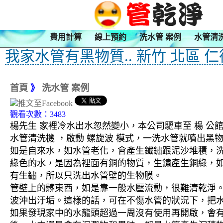
費用計算
線上預約
洗水管 案例
水管清
我家水管有黑物質.. 新竹 北區 
首頁
》
洗水管 案例
觀看次數：3483
楊先生 家裡冷水出水忽然變小，本公司驅車至 楊 公館
水管清洗機 ，啟動 螺旋波 模式，一洗水管就噴出
如是自來水，如水管老化，會產生鐵鏽跟泥沙堆積，
綠色的水，是因為裡面有銅的物質，生鏽產生銅綠，
有生鏽，所以只洗出水管壁的生物膜。
管壁上的髒東西，如是靠一般水壓流動，很難清乾淨。 
波沖出汙垢。這樣的話，可在不傷水管的狀況下，把
如果發現家中的水龍頭超過一周沒有使用再開啟，會