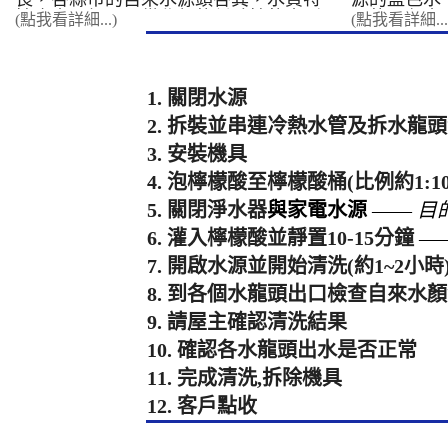
性也大不相同。從北部的偏酸性軟水到
屬的黑色水
(點我看詳細...)
(點我看詳細...
中南部的偏鹼性硬水，這些看不見的化
水；含有菌
學特性，正24小時不間斷地影響著您家
淡也會因為
中的水管與用水設備。 北部地區：酸
長短有所不一
性水質與鐵鏽的博弈 如雙北、基� ...
顏色的
1. 關閉水源
2. 拆裝並串連冷熱水管及拆水龍
3. 安裝機具
4. 泡檸檬酸至檸檬酸桶(比例約1:10
5. 關閉淨水器
與家電水源
——
目
6. 灌入檸檬酸並靜置10-15分鐘
—
7. 開啟水源並開始清洗(約1~2小時
8. 到各個水龍頭出口檢查自來水
9. 請屋主確認清洗結果
10. 確認各水龍頭出水是否正常
11. 完成清洗,拆除機具
12. 客戶點收