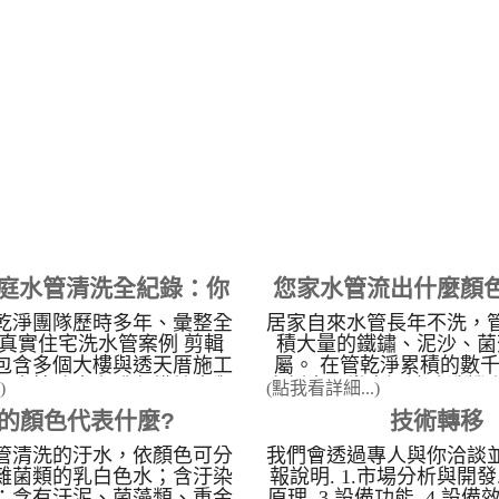
正常運作？直接將水龍頭開
乾淨 水管清洗 訓練。 為
邊，觀察出水量，是否有一
管乾淨超過15年的專業技
2. 檢查蓮蓬頭是否堵塞 水
清洗案例最多清洗管路經
熱水器的，可以先檢查蓮蓬
的精進技術與經驗累積，
被塞住了，因出水被堵住，
商學習，我們提供完善的
就會忽冷忽熱 3. 水管堵
場手把手清洗教學、建立
壓太小 上述都檢查後沒改
斷創新都是管乾淨努力的
熱水器有問題，卻不知道可
管路清洗機是採用日本規
下方的三角凡爾堵塞，或是
作，輕鬆上手是管乾淨的
造成水管管壁堵塞，水壓不
淨對於洗水管的投入研發
無法正常運作。 點擊看案
客戶、服務客戶、也培育
頭打開時，發現水有異味及
洗師傅。讓客戶能獲取最
洗手或洗澡後，皮膚會覺得
目標。管乾淨很重視服務
家庭水管清洗全紀錄：你
您家水管流出什麼顏
，都是管壁上種種的雜質及
意度，讓這個水管清洗的
的。 以下為精選影片分享
光大，我們就是希望讓加
乾淨團隊歷時多年、彙整全
居家自來水管長年不洗，
道的自來水管壁污染
管壁髒污對水質與水
林區 芝玉路二段 清洗水管
管乾淨技術更精良，服務
0 個真實住宅洗水管案例 剪輯
積大量的鐵鏽、泥沙、菌
清洗水管 南投 竹山 某公司
擁有全台灣最全面、最多
響
包含多個大樓與透天厝施工
屬。 在管乾淨累積的數
水管清洗 香山 福樹街 清
成功案例(全省實際案例最
頭直接噴出咖啡色鐵鏽水與
案例中，當高週波清洗機
)
(點我看詳細...)
 我家有泡沫紅茶 新竹南大路
的需求多複雜，我們都有
污水的真實畫面（畫面恐謹
透明的自來水往往會轉變
的顏色代表什麼?
技術轉移
之我家有果汁 以下為精選
案與實戰經驗： 高規格
 本影片核心展示之技術與
彩污水」。這些洗出來的
圖片分享
洗： 科學園區： 精密儀
 水管卡垢的成因： 自來水
接對應了管線內部的特定
管清洗的汙水，依顏色可分
我們會透過專人與你洽談
的專業清洗案例，確保生
離子、餘氯與老� ...
染物： 水管污水顏色與污染
雜菌類的乳白色水；含汙染
報說明. 1.市場分析與開發.
響。 食品工廠： 嚴格標
；含有汙泥、菌藻類、重金
原理. 3.設備功能. 4.設