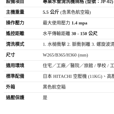
設備項目
專業水管清洗機規格 (型號：JP-02)
主機重量
5.5 公斤
(含黑色航空箱)
操作壓力
最大使用壓力
1.4 mpa
遙控距離
水平傳輸距離
30 - 150 公尺
清洗模式
1. 水槌衝擊 2. 脈衝剝離 3. 螺旋波
尺寸
W265/B365/H360 (mm)
適用環境
住宅／工廠／醫院／旅館 / 學校 / 
標準配備
日本 HITACHI 空壓機 (11KG
外箱
黑色航空箱
過壓保護
是