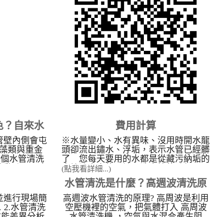
經銷商最新自來水管清洗洗淨技術，來
何選管乾淨?
為各地的住宅／工廠／醫院／學校 / 工
術，擁有全省
廠機台做自來水管清洗服務。本公司不
驗，公司不斷
收加盟業者之加盟金、權利金，並提供
可提供給加盟
加盟業者技術轉移及市場開發資訊，水
機器教學、現
管清洗機可應用於：醫院／學校／ 工
口碑形象、不
廠機台與一般住宅的給自來水管污垢洗
成果。高週波
淨。 營業項目： 一、一般住家、機
格，簡單操
關學校、飯店、公司、工廠機台各項管
宗旨。 管乾
路之管垢洗淨作業及水質改善工程。
與創新、教育
二、開放全省加盟經銷，並提供各種技
專業的管路清
術轉移。 為什麼要洗水管： 目前生
大的滿意度為
活品質提高及對養生的概念高漲，卻不
態度與客戶滿
色？自來水
費用計算
知水管裡面有重金屬及細菌，以為只要
行業可以發揚
裝了RO逆滲透就可以安心的用水，卻
盟商們可以比
管壁內側會屯
※水量變小、水有異味、沒用時開水龍
壓的關鍵影
不知道淨水器只能把雜質過濾乾淨，無
更好。 我們
藻類與重金
頭卻流出鏽水、浮垢，表示水管已經髒
法處理細菌，同時在洗澡時也不知重金
元的清洗水管
千個水管清洗
了 您每天要用的水都是從藏污納垢的
屬會慢慢從人體皮膚吸收至體內，日積
多)，無論您
啟動時，原本
水管流出來的，該是洗水管的時候了！
(點我看詳細...)
月累會造成皮膚病變，所以本公司努力
專業的解決方
成驚人的「五
下單後會與您約時間，工作時間約2小
水管清洗是什麼？高週波清洗原
推廣給大眾了解，讓大眾能重視家庭
廠房設備清
污水顏色，直
時，屋齡較久的房子清洗時間加長(不
水管清洗 的重要性。 因台灣工業發
器與機台管路
化學與生物污
加價)，歡迎來留言洽詢！
並進行現場簡
高週波水管清洗的原理? 高周波是利用
理介紹
達並不斷的進步，導致各種的污染產
產製程不受影
物� ...
 2.水管清洗
空壓機裡的空氣，把氣體打入 高周波
生，間接或直接的影響到水的品質。長
準的生產管線
備效能差異分析.
水管清洗機 ，空氣與水混合產生阻