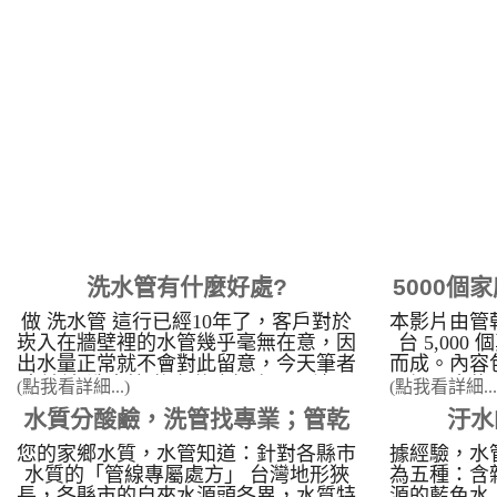
量，是否有
到熱水最左
拇指大小 
壓會影響到
頭 是不是
出水量不足，
住，導致水
善，以為是
能是熱水器
熱水管生鏽
足讓熱水器
例 當水龍
顏色，每次
洗水管有什麼好處?
5000個
莫名的發癢
細菌造成
做 洗水管 這行已經10年了，客戶對於
本影片由管
所不知
台北市 士
崁入在牆壁裡的水管幾乎毫無在意，因
台 5,00
彰化 花壇 
出水量正常就不會對此留意，今天筆者
而成。內容
竹北白地 
來談談 洗水管 後有什麼好處？ 1.濾心
現場，水龍
(點我看詳細...)
(點我看詳細...
洗水管 -
壽命比較長，濾心比較不容易髒 原本
黑綠色菌藻
水質分酸鹼，洗管找專業；管乾
汙水
水管清洗 
更換後濾心一個禮拜就會變紅的，洗完
慎觀賞）。
後六個月都不會髒，可省下不少成本。
用水知識：
您的家鄉水質，水管知道：針對各縣市
據經驗，水
淨出手，替您的水管洗乾淨
&nbsp; 2.不須買桶裝水就� ...
中的鈣鎂
水質的「管線專屬處方」 台灣地形狹
為五種：含
長，各縣市的自來水源頭各異，水質特
源的藍色水