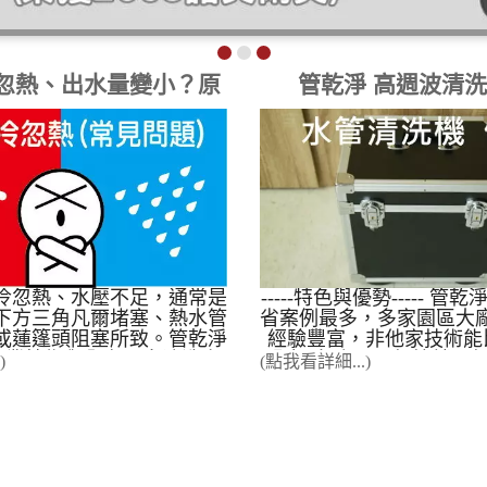
忽熱、出水量變小？原
管乾淨 高週波清
因與解決方案
冷忽熱、水壓不足，通常是
-----特色與優勢----- 管
下方三角凡爾堵塞、熱水管
省案例最多，多家園區大
或蓮篷頭阻塞所致。管乾淨
經驗豐富，非他家技術能
年專業技術與全台最多清洗案
盟金, 免店面，無管銷，
)
(點我看詳細...)
高週波水管清洗工法」，在
大, 免綁約，低風險，高報
潢、不使用化學藥劑的前提
案例經驗 使用本公司的
9.5% 的管道疏通與除垢成
備，到現場施工成功率99.
冬天時 熱水忽冷忽熱 ，像在
90%成功率)，案例影音占
、戰鬥澡，整理三個解決方
沒有看錯，全台90%的案
 檢查熱水器 檢查熱水器電池電
乾淨的學生提供，如果要