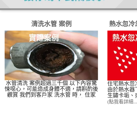
清洗水管 案例
熱水忽冷
水管清洗 案例超過三千個 以下內容驚
住宅熱水忽
悚噁心，可能造成身體不適，請斟酌後
由於熱水器
觀賞 我們到客戶家 洗水管 時， 住家
生鏽卡垢、
水龍頭噴出 咖啡色、綠色、藍色、黑
擁有 17
(點我看詳細...
色的水， 這就是我們每天用的、喝的
例，利用「
水， 這樣的水你用得安心嗎?
不破壞裝
下，達到 9
功率。 在
洗三溫暖
式?️ 1.