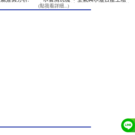
久以來，人們對於生活用水的維護。對
生要求。 工
 6.轉移清洗
力，透過高周波水管清洗機的微電腦控
(點我看詳細...)
於 洗水管 非常陌生。其原因是 清洗水
散熱系統的機
明. 7.接案
制高壓電磁閥，一開一關之間就形成高
管 技術及機台是由日本引進，台灣以
效率，節省能
.高週波設備保
周波。 &nbsp; 高周波 水管清洗機 的
前沒有這種技術。多方面思考，水塔需
維護： 飯店
操作不當及外
微電腦控制高壓電磁閥，形成以下三種
要定期清洗，那自來 水管清洗 需不需
線，為您的顧
.
模式 1. 水槌衝擊清洗模式：連 ...
要定期清洗呢? 台灣定期洗水塔，日
品質。 學
本卻定期清洗水管，為什麼？日本非常
護校園及辦公
重視生活品質，1970年前就研發出 清
眾用水安全。
洗水管 的相關技術 。台灣引用日本的
 一般住家、
清洗水管 技術，讓我們能處理自來水
業深度清洗家
管的問題。 因水管和水塔比起來，自
水壓，讓全家
來水管管徑小、平面流動、走向彎曲，
我們採用先進
本來就比較容易堵塞卡垢，其骯髒的程
管壁髒污，並
度可想而知。水管經過長時間的使用，
的管線特性，
污泥、藻類、病菌，以及水中所含各種
製化清洗方
的各種重金屬， 便附著於水管的管壁
內容 專業級
上； 加上水管長時間得使用所產生得
機(多家園區
鏽蝕， 種種的“東西”,都必須經過水
功能介紹 微
管，熱水管的彎頭部份為了耐熱又多使
槌沖擊清洗模
用容易氧化生銹的鐵製品，不到五年就
清洗模
開始銹蝕，不到十年就開始產生銹片和
清洗模
銹塊，造成容易 水管阻塞 ，導致水流
短、低噪
量變小及產生鐵銹水，此外銹蝕粗糙的
。 不使用臭
管壁更容易藏污納垢，大量屯積細菌藻
殘留疑慮。