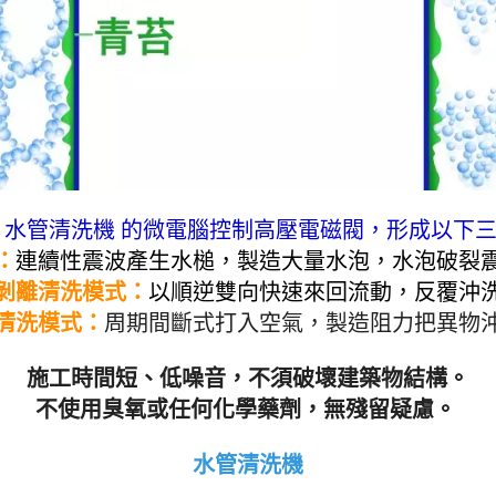
公寓、透天、園區大廠、
露營區、大型醫院、塑膠
品工廠、學校。 水管
水管清洗機 照片 機
 水管清洗機 的微電腦控制高壓電磁閥，形成以下
：
連續性震波產生水槌，製造大量水泡，水泡破裂
脈衝剝離清洗模式：
以順逆雙向快速來回流動，反覆沖
波清洗模式
：
周期間斷式打入空氣，製造阻力把異物
施工時間短、低噪音，不須破壞建築物結構。
不使用臭氧或任何化學藥劑，無殘留疑慮。
水管清洗機