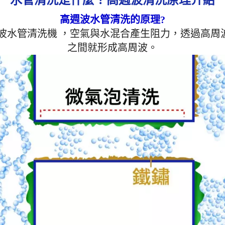
高周波水管清洗機功能
管清洗機 設備項目 專業
高週波水管清洗的原理?
格 (型號：JP-02) 110V
波水管清洗機 ，空氣與水混合產生阻力，透過高
5.5 公斤 (含黑色航空箱)
攜帶 操作壓力 最大使用壓力 
之間就形成高周波。
安全可控，確保輸出壓力 
平傳輸距離 30 - 150 
控，操作無障礙 清洗模式 
2. 脈衝剝離 3. 螺旋波清
電磁閥 尺寸 W265/B365/H3
量化設計 適用環境 住宅
／旅館 / 學校 / 工廠機台
大廠指定機種 標準配備 日本 
空壓機 (11KG)、高壓氣
劑桶 開箱即用 外箱 黑色
髒 過壓保護 是 本機特
作介面，操作簡便，初次
上手 售後服務完備，設
三年。 具多段週波功能
波、螺旋波、遙控功能，
示操作介面。 具備功能
剝離、水槌沖擊、脈衝剝
透遙控、脈衝時間設定。