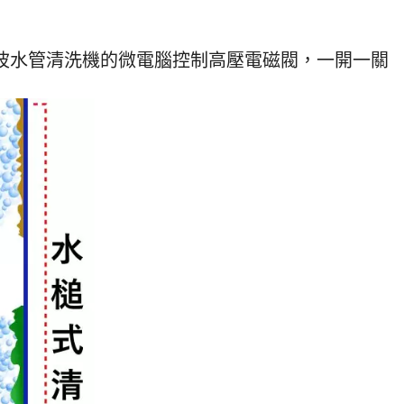
類、污泥和各種重金屬物質，隨著時間
展示影音 水
一點一滴地被我們吸收入我們身體體
水管清洗機規
內，很容易引起身體的健康及皮膚的紅
 電壓 主機重量
周波水管清洗機的微電腦控制高壓電磁閥，一開一關
腫，這樣的用水品質能安心使用嗎? 自
 單人即可輕鬆
來水管比水塔還要髒，水塔半年洗一
1.4 mpa
次，水管卻從來不清洗，房子有幾歲，
遙控距離 水
自來水管就幾年沒洗，本公司積極推廣
公尺 高穿透力遙
自來水水管清洗 的重要性。
1. 水槌衝擊
洗 微電腦控制
60 (mm) 輕
／工廠／醫院
 多家科學園區
HITACHI
管3條、添加藥
航空箱 不怕
色 人性化操
使用即可輕易
備非人為保固
：水槌、脈衝
另具備完整顯
：螺旋波脈衝
離清洗、高穿
 適用範圍：