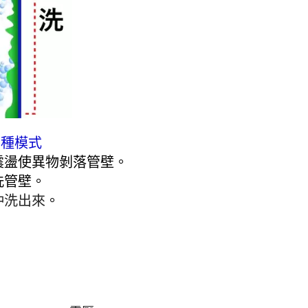
民宿、旅館、
射出工廠、食
清洗示意圖：
台管路
三種模式
震盪使異物剝落管壁。
洗管壁
。
沖洗出來
。