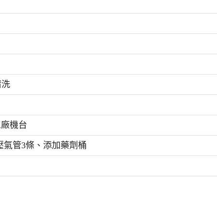
清洗
工廠機台
)、高壓氣管3條、添加藥劑桶