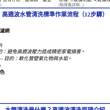
與機台清洗，符合最高衛
；含鐵鏽、重金屬的咖啡色
5.簽訂購合約並交付訂金.
)
(點我看詳細...)
廠散熱設備： 專業清洗
藻類的綠水。 汙水顏色濃
技術(現場教學)，設備操作說
台與管路，有效提升降溫
當地的水質、水壓、水管的
高週波水管清洗標準作業流程（12步驟）
教學. 8.網路行銷教學. 9
源。 營業與公共場所管路
樣。 &nbsp; 乳白色水 這
固期自交機起算3年.人為
旅館： 徹底清洗全館管
水含有雜菌類。 ...
力造成損害不 ..
客提供潔淨、穩定的用水
校、公家機關： 定期維
頭濾網
場所水管，保障師生與民
一般家庭安心用水保障：
透天厝、公寓大樓： 專
)
用水管，改善水質、恢復
的：避免高週波壓力造成精密家電損害
。
人的健康從源頭把關。 
的專業工法，能有效清除
—
目的：軟化管壁氧化物與水垢
。
針對不同材質、不同場所
)
提供最安全、最有效的客
案。 水管清洗機價格及
顏色
水管清洗設備-高周波清洗
大廠指定機種) 水管清洗機
電腦控制循環清洗 1.水
式 2.脈衝剝離
式 3.螺旋波
式 施工時間
音，不須破壞建築物結構
氧或任何化學藥劑，無
水管清洗是什麼？高週波清洗原理介紹