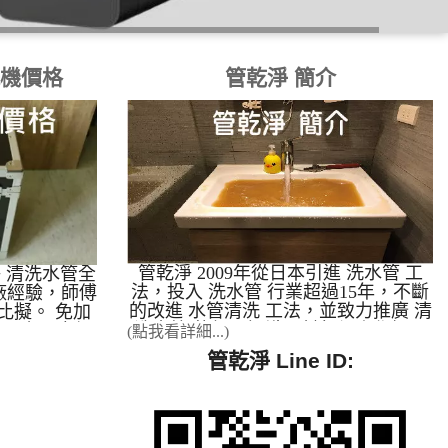
洗機價格
管乾淨 簡介
管乾淨 2009年從日本引進 洗水管 工
乾淨 清洗水管全
法，投入 洗水管 行業超過15年，不斷
廠經驗，師傅
的改進 水管清洗 工法，並致力推廣 清
比擬。 免加
洗水管 的相關知識，幫每個人作好居
無壓力，市場
(點我看詳細...)
家用水的把關，讓每個人都有健康的身
酬 有口碑的
管乾淨 Line ID:
體。 管乾淨 2012年 自創特殊 清洗水
水管清洗設
管 方法，並引進日本水管清洗機，開
5%(他家還在
放廠商加盟。 管乾淨 2014年 全省 洗
全台90%，您
水管 案例最多，成功案例高達99.5%。
例幾乎都是管
本公司全省實際案例最多，提供加盟
學技術請到管