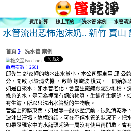
費用計算
線上預約
洗水管 案例
水管清
水管流出恐怖泡沫奶.. 新竹 寶山
首頁
》
洗水管 案例
觀看次數：2661
邱先生 說家裡的熱水出水量小，本公司驅車至 邱 公館
分，開啟 水管清洗機 ，啟動 螺旋波 模式，一開
如是自來水，如水管老化，會產生鐵鏽跟泥沙堆積，
綠色的水，是因為裡面有銅的物質，生鏽產生銅綠，
有生鏽，所以只洗出水管壁的生物膜。
管壁上的髒東西，如是靠一般水壓流動，很難清乾淨。 
波沖出汙垢。這樣的話，可在不傷水管的狀況下，把
如果發現家中的水龍頭超過一周沒有使用再開啟，會