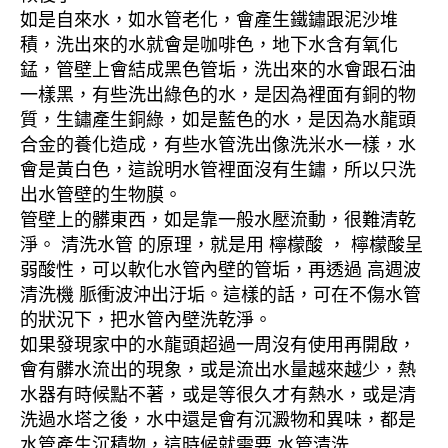
如是自來水，如水管老化，會產生鐵鏽跟泥沙堆
積，洗出來的水就會是咖啡色，地下水含有氧化
錳，管壁上會結成黑色管垢，洗出來的水會跟石油
一樣黑，有些洗出綠色的水，是因為裡面有銅的物
質，生鏽產生銅綠，如是藍色的水，是因為水龍頭
合金的養化造成，有些水管洗出像洗米水一樣，水
會是黃白色，這說明水管裡面沒有生鏽，所以只洗
出水管壁的生物膜。
管壁上的髒東西，如是靠一般水壓流動，很難清乾
淨。 清洗水管 的原理，就是用 檸檬酸 ， 檸檬酸呈
弱酸性，可以軟化水管內壁的管垢，再透過 高週波
清洗機 脈衝波沖出汙垢。這樣的話，可在不傷水管
的狀況下，把水管內壁洗乾淨。
如果發現家中的水龍頭超過一周沒有使用再開啟，
會有髒水流出的現象，或是流出水量越來越少，熱
水器有時候點不著，或是等很久才有熱水，或是清
洗過水塔之後，水中還是會有沉澱物和異味，都是
水管產生沉積物，這時候就需要 水管清洗