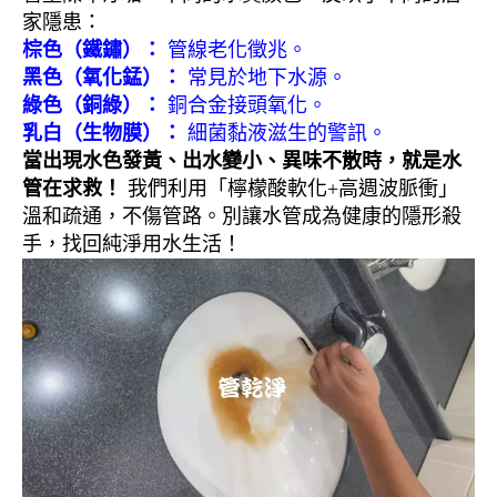
家隱患：
棕色（鐵鏽）：
管線老化徵兆。
黑色（氧化錳）：
常見於地下水源。
綠色（銅綠）：
銅合金接頭氧化。
乳白（生物膜）：
細菌黏液滋生的警訊。
當出現水色發黃、出水變小、異味不散時，就是水
管在求救！
我們利用「檸檬酸軟化+高週波脈衝」
溫和疏通，不傷管路。別讓水管成為健康的隱形殺
手，找回純淨用水生活！