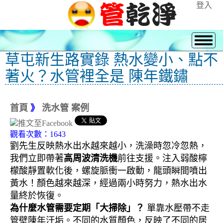
登入
草屯新生路實錄 熱水變小、點不
著火？水管裡全是 陳年鐵鏽
首頁
》
洗水管 案例
觀看次數：1643
劉先生反映熱水出水越來越小，洗澡時忽冷忽熱，
我們立即帶著
高周波清洗機
前往支援。注入弱酸檸
檬酸靜置軟化後，螺旋脈衝一啟動，龍頭瞬間噴出
黃水！顏色越來越深，經過兩小時努力，熱水出水
量終於恢復。
為什麼水管需要定期「大掃除」？
單靠水壓帶不走
管壁陳年汙垢。不同的水質顏色，反映了不同的居