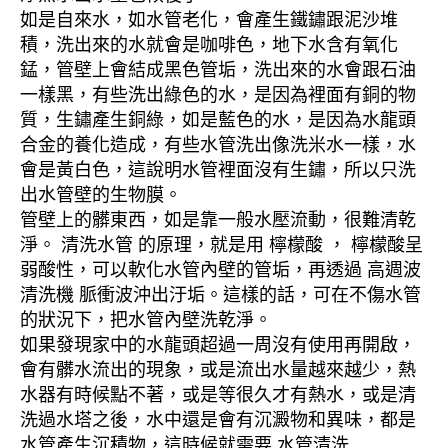
如是自來水，如水管老化，會產生鐵鏽跟泥沙堆
積，洗出來的水就會是咖啡色，地下水含有氧化
錳，管壁上會結成黑色管垢，洗出來的水會跟石油
一樣黑，有些洗出綠色的水，是因為裡面有銅的物
質，生鏽產生銅綠，如是藍色的水，是因為水龍頭
合金的養化造成，有些水管洗出像洗米水一樣，水
會是黃白色，這說明水管裡面沒有生鏽，所以只洗
出水管壁的生物膜。
管壁上的髒東西，如是靠一般水壓流動，很難清乾
淨。 清洗水管 的原理，就是用 檸檬酸 ， 檸檬酸呈
弱酸性，可以軟化水管內壁的管垢，再透過 高週波
清洗機 脈衝波沖出汙垢。這樣的話，可在不傷水管
的狀況下，把水管內壁洗乾淨。
如果發現家中的水龍頭超過一周沒有使用再開啟，
會有髒水流出的現象，或是流出水量越來越少，熱
水器有時候點不著，或是等很久才有熱水，或是清
洗過水塔之後，水中還是會有沉澱物和異味，都是
水管產生沉積物，這時候就需要 水管清洗